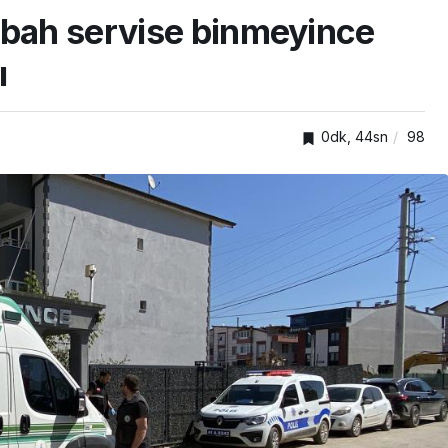
abah servise binmeyince
ı
0dk, 44sn
98
TOP20HABER
nden
önelik
Kartepe’de kuşaklar
kümlü
buluştu, tecrübeler
paylaşıldı