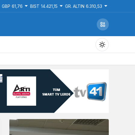
GBP
61,76
BIST
14.421,15
GR. ALTIN
6.310,53
Gündüz Modu
Gündüz modunu seçin.
Gece Modu
Gece modunu seçin.