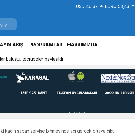
USD
46,32
EURO
53,43
AYIN AKIŞI
PROGRAMLAR
HAKKIMIZDA
ar buluştu, tecrübeler paylaşıldı
ki kadın sabah servise binmeyince acı gerçek ortaya çıktı