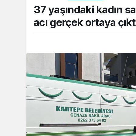
37 yaşındaki kadın s
acı gerçek ortaya çıkt
ASAYİŞ
Kocaeli Emniyeti’
aranan şahıslara y
operasyon: İki hü
yakalandı