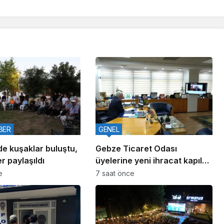
BER
GENEL
de kuşaklar buluştu,
Gebze Ticaret Odası
r paylaşıldı
üyelerine yeni ihracat kapıları
aralıyor
e
7 saat önce