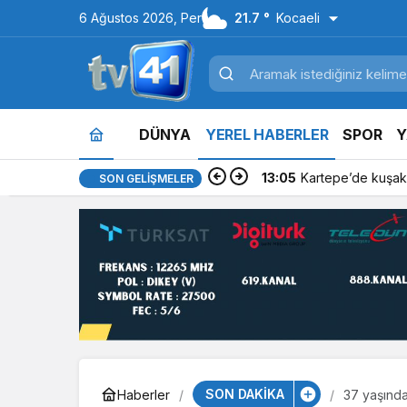
6 Ağustos 2026, Per
21.7 °
Kocaeli
DÜNYA
YEREL HABERLER
SPOR
Y
13:05
Kartepe’de kuşakl
SON GELIŞMELER
SON DAKİKA
Haberler
37 yaşında