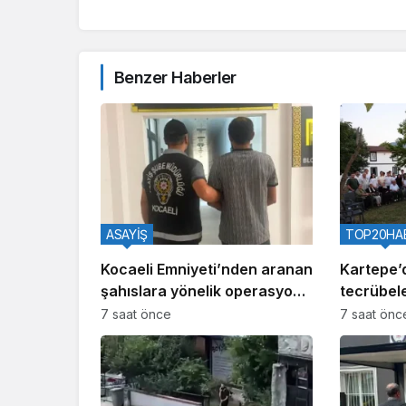
Benzer Haberler
ASAYİŞ
TOP20HA
Kocaeli Emniyeti’nden aranan
Kartepe’
şahıslara yönelik operasyon:
tecrübele
İki hükümlü yakalandı
7 saat önce
7 saat önc