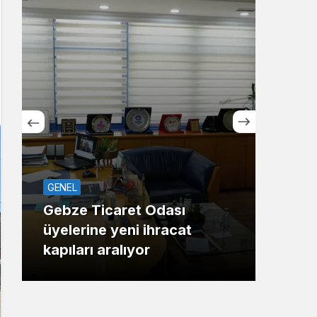
Sistem Modu
Sistem modunu seçin.
GENEL
ASAY
Gebze Ticaret Odası
üyelerine yeni ihracat
Maha
kapıları aralıyor
Gaz 