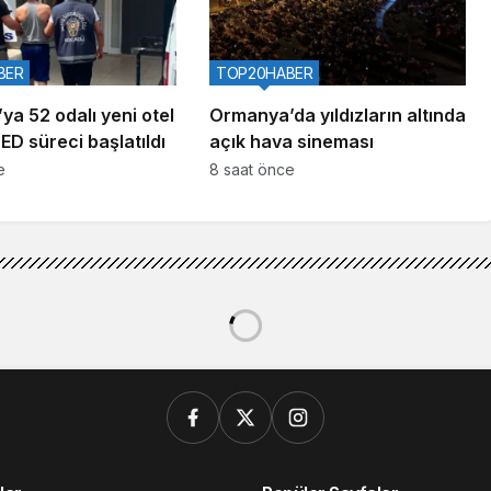
BER
TOP20HABER
ya 52 odalı yeni otel
Ormanya’da yıldızların altında
ÇED süreci başlatıldı
açık hava sineması
e
8 saat önce