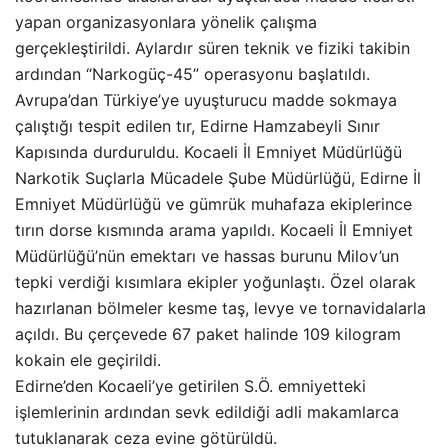
yapan organizasyonlara yönelik çalışma
gerçekleştirildi. Aylardır süren teknik ve fiziki takibin
ardından “Narkogüç-45” operasyonu başlatıldı.
Avrupa’dan Türkiye’ye uyuşturucu madde sokmaya
çalıştığı tespit edilen tır, Edirne Hamzabeyli Sınır
Kapısında durduruldu. Kocaeli İl Emniyet Müdürlüğü
Narkotik Suçlarla Mücadele Şube Müdürlüğü, Edirne İl
Emniyet Müdürlüğü ve gümrük muhafaza ekiplerince
tırın dorse kısmında arama yapıldı. Kocaeli İl Emniyet
Müdürlüğü’nün emektarı ve hassas burunu Milov’un
tepki verdiği kısımlara ekipler yoğunlaştı. Özel olarak
hazırlanan bölmeler kesme taş, levye ve tornavidalarla
açıldı. Bu çerçevede 67 paket halinde 109 kilogram
kokain ele geçirildi.
Edirne’den Kocaeli’ye getirilen S.Ö. emniyetteki
işlemlerinin ardından sevk edildiği adli makamlarca
tutuklanarak ceza evine götürüldü.