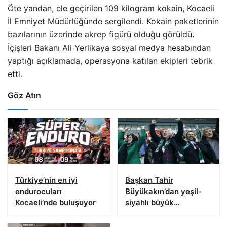
Öte yandan, ele geçirilen 109 kilogram kokain, Kocaeli
İl Emniyet Müdürlüğünde sergilendi. Kokain paketlerinin
bazılarının üzerinde akrep figürü olduğu görüldü.
İçişleri Bakanı Ali Yerlikaya sosyal medya hesabından
yaptığı açıklamada, operasyona katılan ekipleri tebrik
etti.
Göz Atın
Türkiye’nin en iyi
Başkan Tahir
endurocuları
Büyükakın’dan yeşil-
Kocaeli’nde buluşuyor
siyahlı büyük
buluşmaya çağrı