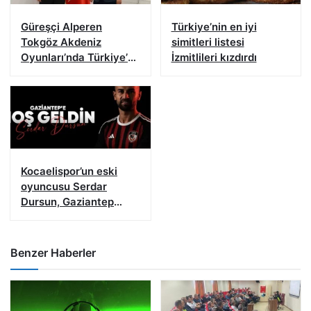
Güreşçi Alperen
Türkiye’nin en iyi
Tokgöz Akdeniz
simitleri listesi
Oyunları’nda Türkiye’yi
İzmitlileri kızdırdı
temsil edecek
Kocaelispor’un eski
oyuncusu Serdar
Dursun, Gaziantep
FK’da
Benzer Haberler