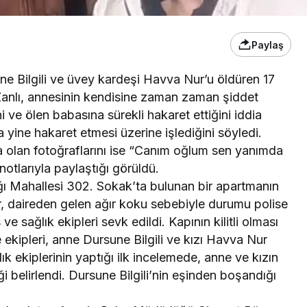
Paylaş
ne Bilgili ve üvey kardeşi Havva Nur’u öldüren 17
. Zanlı, annesinin kendisine zaman zaman şiddet
 ve ölen babasına sürekli hakaret ettiğini iddia
 yine hakaret etmesi üzerine işlediğini söyledi.
olan fotoğraflarını ise “Canım oğlum sen yanımda
otlarıyla paylaştığı görüldü.
ağı Mahallesi 302. Sokak’ta bulunan bir apartmanın
 daireden gelen ağır koku sebebiyle durumu polise
 ve sağlık ekipleri sevk edildi. Kapının kilitli olması
 ekipleri, anne Dursune Bilgili ve kızı Havva Nur
ık ekiplerinin yaptığı ilk incelemede, anne ve kızın
i belirlendi. Dursune Bilgili’nin eşinden boşandığı