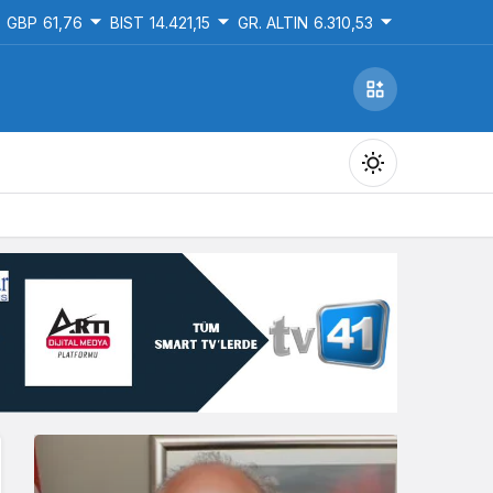
GBP
61,76
BIST
14.421,15
GR. ALTIN
6.310,53
Gündüz Modu
Gündüz modunu seçin.
Gece Modu
Gece modunu seçin.