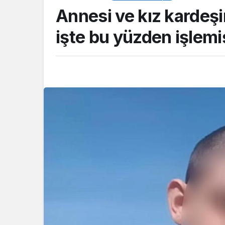
Annesi ve kız kardeşin
işte bu yüzden işlemi
SİYASET
CHP İl Başkanı Yıld