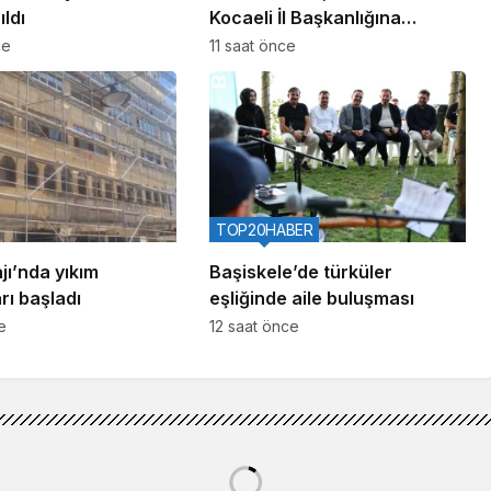
ıldı
Kocaeli İl Başkanlığına
Yetkilendirildi
ce
11 saat önce
TOP20HABER
ajı’nda yıkım
Başiskele’de türküler
rı başladı
eşliğinde aile buluşması
e
12 saat önce