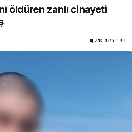
i öldüren zanlı cinayeti
ş
2dk, 43sn
101
Kocaelispor
Kocaelispor’da ayrılık: Jo
ırım oldu
ile yollar ayrıldı