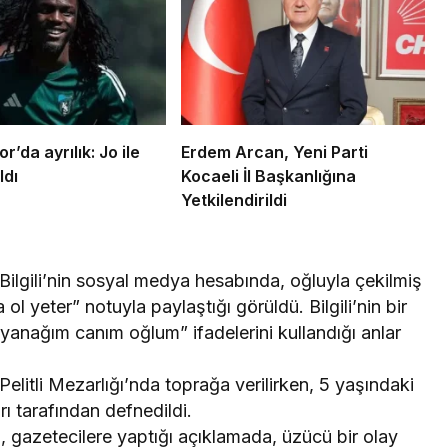
r’da ayrılık: Jo ile
Erdem Arcan, Yeni Parti
ldı
Kocaeli İl Başkanlığına
Yetkilendirildi
ilgili’nin sosyal medya hesabında, oğluyla çekilmiş
l yeter” notuyla paylaştığı görüldü. Bilgili’nin bir
yanağım canım oğlum” ifadelerini kullandığı anlar
elitli Mezarlığı’nda toprağa verilirken, 5 yaşındaki
ı tarafından defnedildi.
 gazetecilere yaptığı açıklamada, üzücü bir olay