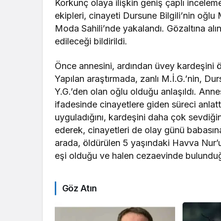
Korkunç olaya ilişkin geniş çaplı incel
ekipleri, cinayeti Dursune Bilgili’nin oğlu M
Moda Sahili’nde yakalandı. Gözaltına alın
edileceği bildirildi.
Önce annesini, ardından üvey kardeşini 
Yapılan araştırmada, zanlı M.İ.G.’nin, Durs
Y.G.’den olan oğlu olduğu anlaşıldı. Anne
ifadesinde cinayetlere giden süreci anlat
uyguladığını, kardeşini daha çok sevdiğini
ederek, cinayetleri de olay günü babasına
arada, öldürülen 5 yaşındaki Havva Nur’un
eşi olduğu ve halen cezaevinde bulunduğ
Göz Atın