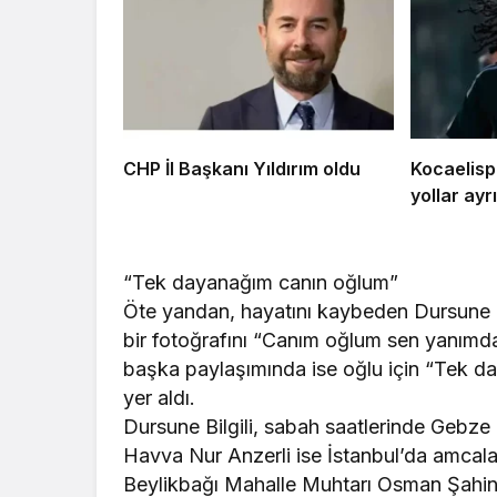
CHP İl Başkanı Yıldırım oldu
Kocaelispo
yollar ayrı
“Tek dayanağım canın oğlum”
Öte yandan, hayatını kaybeden Dursune B
bir fotoğrafını “Canım oğlum sen yanımda o
başka paylaşımında ise oğlu için “Tek da
yer aldı.
Dursune Bilgili, sabah saatlerinde Gebze P
Havva Nur Anzerli ise İstanbul’da amcalar
Beylikbağı Mahalle Muhtarı Osman Şahin,