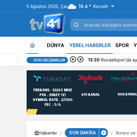
5 Ağustos 2026, Çar
19.4 °
Kocaeli
DÜNYA
YEREL HABERLER
SPOR
Y
13:30
Kocaelispor’da ayrı
SON GELIŞMELER
SON DAKİKA
Haberler
Annesi ve 