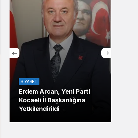
Sistem Modu
Sistem modunu seçin.
SİYASET
TOP2
Erdem Arcan, Yeni Parti
Kocaeli İl Başkanlığına
Baş
Yetkilendirildi
Proj