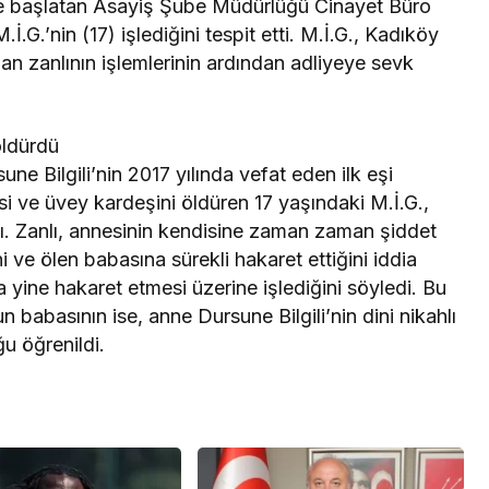
eme başlatan Asayiş Şube Müdürlüğü Cinayet Büro
.İ.G.’nin (17) işlediğini tespit etti. M.İ.G., Kadıköy
an zanlının işlemlerinin ardından adliyeye sevk
öldürdü
une Bilgili’nin 2017 yılında vefat eden ilk eşi
si ve üvey kardeşini öldüren 17 yaşındaki M.İ.G.,
tı. Zanlı, annesinin kendisine zaman zaman şiddet
 ve ölen babasına sürekli hakaret ettiğini iddia
 yine hakaret etmesi üzerine işlediğini söyledi. Bu
 babasının ise, anne Dursune Bilgili’nin dini nikahlı
u öğrenildi.