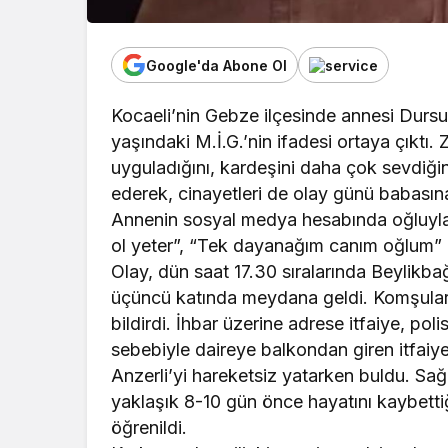
Google'da Abone Ol
Kocaeli’nin Gebze ilçesinde annesi Dursu
yaşındaki M.İ.G.’nin ifadesi ortaya çıktı
uyguladığını, kardeşini daha çok sevdiğini
ederek, cinayetleri de olay günü babasına
Annenin sosyal medya hesabında oğluyla 
ol yeter”, “Tek dayanağım canım oğlum” n
Olay, dün saat 17.30 sıralarında Beylikb
üçüncü katında meydana geldi. Komşular,
bildirdi. İhbar üzerine adrese itfaiye, polis
sebebiyle daireye balkondan giren itfaiye
Anzerli’yi hareketsiz yatarken buldu. Sağl
yaklaşık 8-10 gün önce hayatını kaybettiğ
öğrenildi.