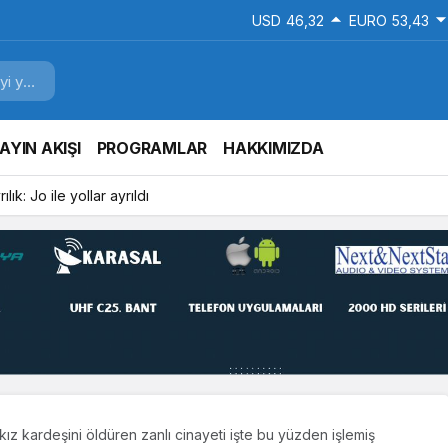
USD
46,32
EURO
53,43
AYIN AKIŞI
PROGRAMLAR
HAKKIMIZDA
lık: Jo ile yollar ayrıldı
kız kardeşini öldüren zanlı cinayeti işte bu yüzden işlemiş