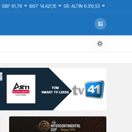
GBP
61,76
BIST
14.421,15
GR. ALTIN
6.310,53
Gündüz Modu
Gündüz modunu seçin.
Gece Modu
Gece modunu seçin.