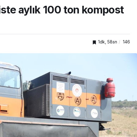
siste aylık 100 ton kompost
1dk, 58sn
146
SPOR
ıkışan
adına
Gökhan Değirmenci
yeniden Kayserispor’da