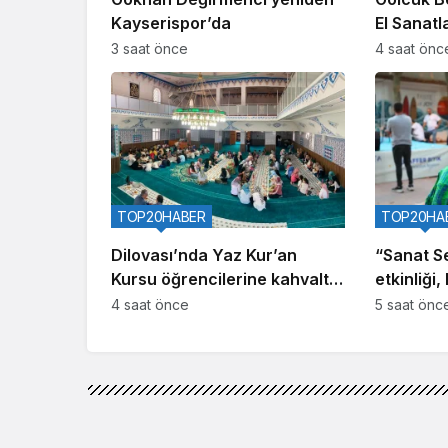
Kayserispor’da
El Sanatla
3 saat önce
4 saat önc
TOP20HABER
TOP20HA
Dilovası’nda Yaz Kur’an
“Sanat S
Kursu öğrencilerine kahvaltı
etkinliği
buluşması
kattı
4 saat önce
5 saat önc