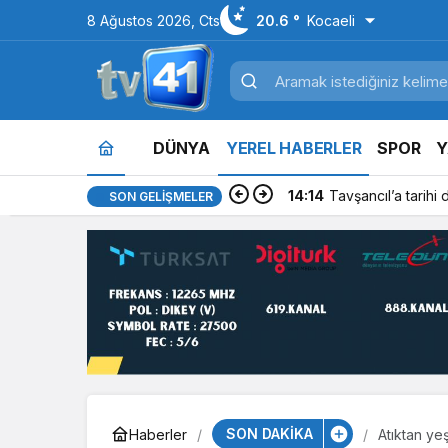
8 Ağustos 2026, Cts
20.6 °
Kocaeli
DÜNYA
YEREL HABERLER
SPOR
Y
14:14
Tavşancıl’a tarihi
SON GELIŞMELER
SON DAKİKA
Haberler
Atıktan yeş