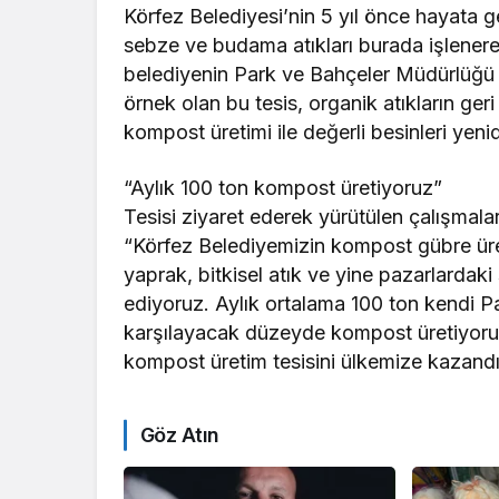
Körfez Belediyesi’nin 5 yıl önce hayata g
sebze ve budama atıkları burada işlenere
belediyenin Park ve Bahçeler Müdürlüğü t
örnek olan bu tesis, organik atıkların ge
kompost üretimi ile değerli besinleri yen
“Aylık 100 ton kompost üretiyoruz”
Tesisi ziyaret ederek yürütülen çalışmal
“Körfez Belediyemizin kompost gübre üret
yaprak, bitkisel atık ve yine pazarlardak
ediyoruz. Aylık ortalama 100 ton kendi P
karşılayacak düzeyde kompost üretiyoruz
kompost üretim tesisini ülkemize kazand
Göz Atın