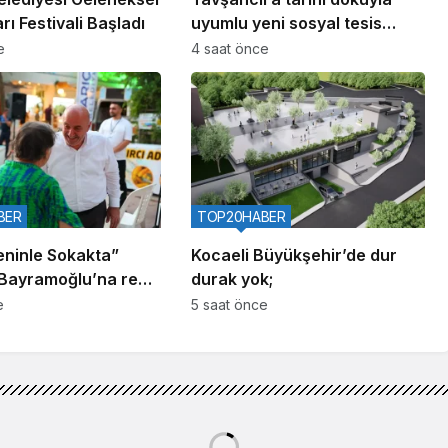
rı Festivali Başladı
uyumlu yeni sosyal tesis
geliyor
e
4 saat önce
BER
TOP20HABER
eninle Sokakta”
Kocaeli Büyükşehir’de dur
, Bayramoğlu’na renk
durak yok;
e
5 saat önce