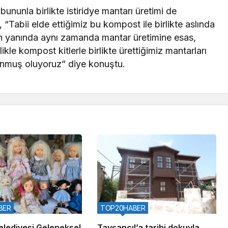
nunla birlikte istiridye mantarı üretimi de
“Tabii elde ettiğimiz bu kompost ile birlikte aslında
ın yanında aynı zamanda mantar üretimine esas,
kle kompost kitlerle birlikte ürettiğimiz mantarları
lunmuş oluyoruz” diye konuştu.
BER
TOP20HABER
elediyesi Geleneksel
Tavşancıl’a tarihi dokuyla