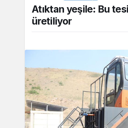
Atıktan yeşile: Bu te
üretiliyor
Akış
Çalıların arasına s
balıkçıl kuşun imd
itfaiye yetişti