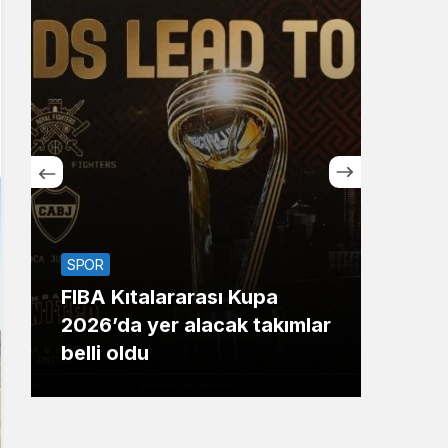
Sistem Modu
Sistem modunu seçin.
SPOR
SİYA
FIBA Kıtalararası Kupa
Bak
2026’da yer alacak takımlar
yıld
belli oldu
696’