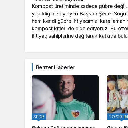
Kompost üretiminde sadece gübre değil, bu
yapıldığını söyleyen Başkan Şener Söğüt, 
hem kendi gübre ihtiyacımızı karşılaman
kompost kitleri de elde ediyoruz. Bu özelli
ihtiyaç sahiplerine dağıtarak katkıda bu
Benzer Haberler
SPOR
TOP20HA
Gökhan Değirmenci yeniden
Gölcük B