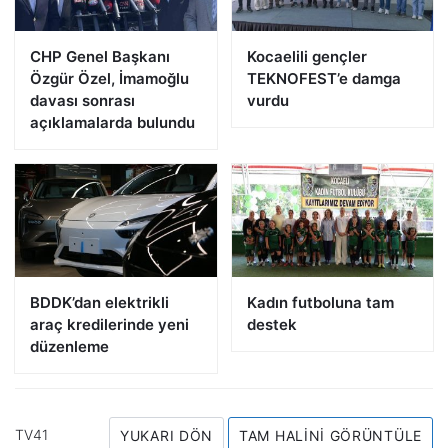
CHP Genel Başkanı
Kocaelili gençler
Özgür Özel, İmamoğlu
TEKNOFEST’e damga
davası sonrası
vurdu
açıklamalarda bulundu
BDDK’dan elektrikli
Kadın futboluna tam
araç kredilerinde yeni
destek
düzenleme
TV41
YUKARI DÖN
TAM HALINI GÖRÜNTÜLE