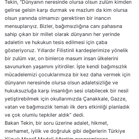
Tekin, “Dünyanın neresinde olursa olsun zulüm kimden
gelirse gelsin karşı durmak ve mazlum da kim olursa
olsun yanında olmamızı gerektiren bir inancın
mensuplarıyız. Bizler, bağımsızlığına canı pahasına
sahip çıkan bir millet olarak dünyanın her yerinde
adaletin ve hukukun tesis edilmesi için çaba
gösteriyoruz. Yıllardır Filistinli kardeşlerimize yönelik
bir zulüm var, on binlerce masum insan ülkelerini
savunurken yaşamını yitirdiler. İşte kendi bağımsızlık
mücadelemizi çocuklarımıza bir kez daha vermek için
dünyanın neresinde olursa olsun adaletsizliğe ve
hukuksuzluğa karşı insanlığın sesi olabilecek bir nesil
yetiştirebilmek için okullarımızda Çanakkale, Gazze,
vatan ve bağımsızlık temalı ilk ders etkinliği planladık
ve çok olumlu tepkiler aldık” dedi.
Bakan Tekin, bir soru üzerine adalet, hikmet,
merhamet, iyilik ve doğruluk gibi değerlerin Türkiye
Yüzyılı Maarif Modeli öğretim programlarına