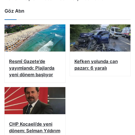
Göz Atın
Resmî Gazete’de
Kefken yolunda can
yayımlandı: Plajlarda
pazarı: 6 yaralı
yeni dönem başlıyor
CHP Kocaeli’de yeni
dönem: Selman Yıldırım