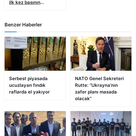
ilk kez basının
karşısına çıkacak
Benzer Haberler
Serbest piyasada
NATO Genel Sekreteri
ucuzlayan fındık
Rutte: “Ukrayna’nın
raflarda el yakıyor
zafer planı masada
olacak”