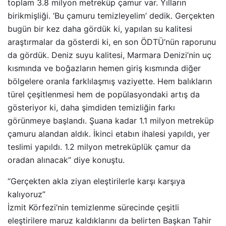
toplam 3.8 milyon metreküp çamur var. Yılların
birikmişliği. ‘Bu çamuru temizleyelim’ dedik. Gerçekten
bugün bir kez daha gördük ki, yapılan su kalitesi
araştırmalar da gösterdi ki, en son ÖDTÜ’nün raporunu
da gördük. Deniz suyu kalitesi, Marmara Denizi’nin uç
kısmında ve boğazların hemen giriş kısmında diğer
bölgelere oranla farklılaşmış vaziyette. Hem balıkların
türel çeşitlenmesi hem de popülasyondaki artış da
gösteriyor ki, daha şimdiden temizliğin farkı
görünmeye başlandı. Şuana kadar 1.1 milyon metreküp
çamuru alandan aldık. İkinci etabın ihalesi yapıldı, yer
teslimi yapıldı. 1.2 milyon metreküplük çamur da
oradan alınacak” diye konuştu.
“Gerçekten akla ziyan eleştirilerle karşı karşıya
kalıyoruz”
İzmit Körfezi’nin temizlenme sürecinde çeşitli
eleştirilere maruz kaldıklarını da belirten Başkan Tahir