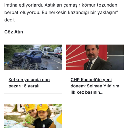
imtina ediyorlardı. Astıkları çamaşır kömür tozundan
berbat oluyordu. Bu herkesin kazandığı bir yaklaşım”
dedi.
Göz Atın
Kefken yolunda can
CHP Kocaeli’de yeni
pazarı: 6 yaralı
dönem: Selman Yıldırım
ilk kez basının
karşısına çıkacak