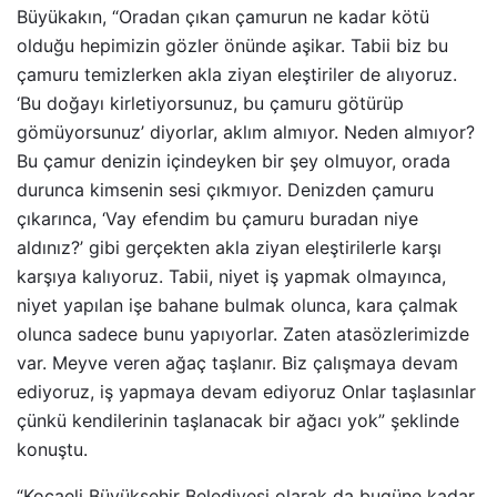
Büyükakın, “Oradan çıkan çamurun ne kadar kötü
olduğu hepimizin gözler önünde aşikar. Tabii biz bu
çamuru temizlerken akla ziyan eleştiriler de alıyoruz.
‘Bu doğayı kirletiyorsunuz, bu çamuru götürüp
gömüyorsunuz’ diyorlar, aklım almıyor. Neden almıyor?
Bu çamur denizin içindeyken bir şey olmuyor, orada
durunca kimsenin sesi çıkmıyor. Denizden çamuru
çıkarınca, ‘Vay efendim bu çamuru buradan niye
aldınız?’ gibi gerçekten akla ziyan eleştirilerle karşı
karşıya kalıyoruz. Tabii, niyet iş yapmak olmayınca,
niyet yapılan işe bahane bulmak olunca, kara çalmak
olunca sadece bunu yapıyorlar. Zaten atasözlerimizde
var. Meyve veren ağaç taşlanır. Biz çalışmaya devam
ediyoruz, iş yapmaya devam ediyoruz Onlar taşlasınlar
çünkü kendilerinin taşlanacak bir ağacı yok” şeklinde
konuştu.
“Kocaeli Büyükşehir Belediyesi olarak da bugüne kadar