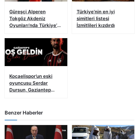
Güreşçi Alperen
Türkiye’nin en iyi
Tokgöz Akdeniz
simitleri listesi
Oyunları’nda Türkiye’yi
İzmitlileri kızdırdı
temsil edecek
Kocaelispor’un eski
oyuncusu Serdar
Dursun, Gaziantep
FK’da
Benzer Haberler