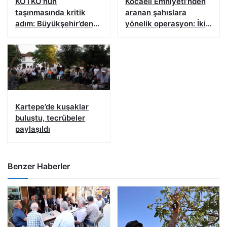
KOTKO’nun
Kocaeli Emniyeti’nden
taşınmasında kritik
aranan şahıslara
adım: Büyükşehir’den
yönelik operasyon: İki
kentsel dönüşüm
hükümlü yakalandı
hamlesi
Kartepe’de kuşaklar
buluştu, tecrübeler
paylaşıldı
Benzer Haberler