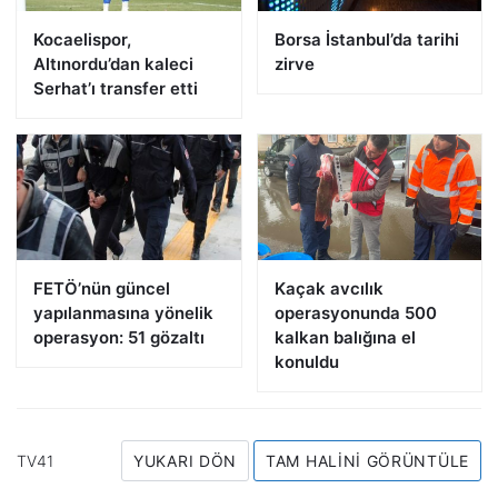
Kocaelispor,
Borsa İstanbul’da tarihi
Altınordu’dan kaleci
zirve
Serhat’ı transfer etti
FETÖ’nün güncel
Kaçak avcılık
yapılanmasına yönelik
operasyonunda 500
operasyon: 51 gözaltı
kalkan balığına el
konuldu
TV41
YUKARI DÖN
TAM HALINI GÖRÜNTÜLE