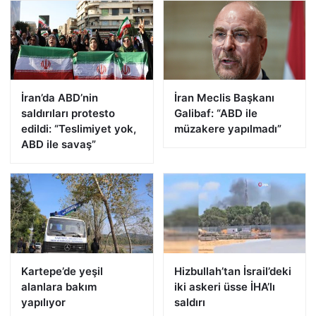
İran’da ABD’nin
İran Meclis Başkanı
saldırıları protesto
Galibaf: “ABD ile
edildi: “Teslimiyet yok,
müzakere yapılmadı”
ABD ile savaş”
Kartepe’de yeşil
Hizbullah’tan İsrail’deki
alanlara bakım
iki askeri üsse İHA’lı
yapılıyor
saldırı