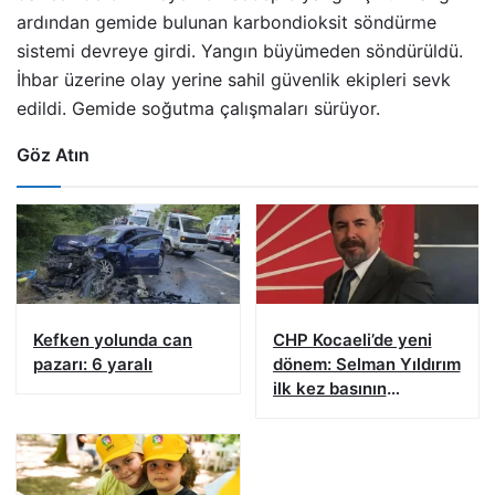
ardından gemide bulunan karbondioksit söndürme
sistemi devreye girdi. Yangın büyümeden söndürüldü.
İhbar üzerine olay yerine sahil güvenlik ekipleri sevk
edildi. Gemide soğutma çalışmaları sürüyor.
Göz Atın
Kefken yolunda can
CHP Kocaeli’de yeni
pazarı: 6 yaralı
dönem: Selman Yıldırım
ilk kez basının
karşısına çıkacak