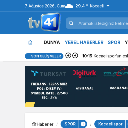
7 Ağustos 2026, Cum
29.4 °
Kocaeli
DÜNYA
YEREL HABERLER
SPOR
Y
10:15
Kocaelispor’un es
SON GELIŞMELER
SPOR
Kocaelispor
Haberler