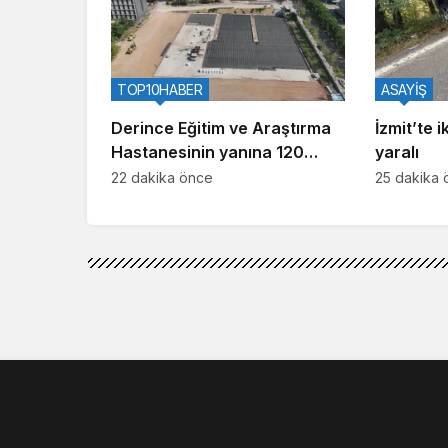
TOP10HABER
ASAYİŞ
Derince Eğitim ve Araştırma
İzmit’te i
Hastanesinin yanına 120
yaralı
yataklı yeni tesis
22 dakika önce
25 dakika 