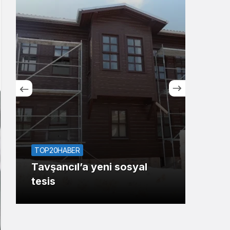
Sistem Modu
Sistem modunu seçin.
TOP1
Deri
TOP20HABER
Araş
Tavşancıl’a yeni sosyal
yanı
tesis
tesi