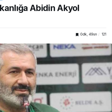
kanlığa Abidin Akyol
0dk, 49sn
121
SPOR
Kocaelispor’un eski
venlik
oyuncusu Serdar Dursun,
Gaziantep FK’da