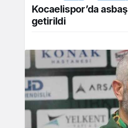
Kocaelispor’da asbaş
getirildi
GENEL
Okullara 30 bin gü
personeli alınacak