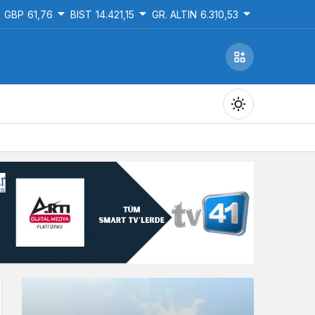
GBP
61,76
BIST
14.421,15
GR. ALTIN
6.310,53
Gündüz Modu
Gündüz modunu seçin.
Gece Modu
Gece modunu seçin.