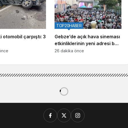
TOP20HABER
ki otomobil çarpıştı: 3
Gebze’de açık hava sineması
etkinliklerinin yeni adresi belli
oldu
önce
26 dakika önce