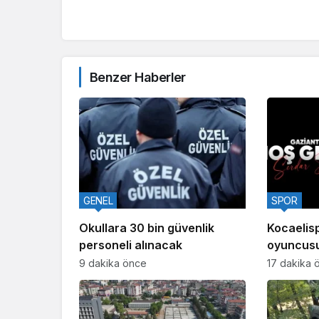
Benzer Haberler
GENEL
SPOR
Okullara 30 bin güvenlik
Kocaelisp
personeli alınacak
oyuncusu
Gaziante
9 dakika önce
17 dakika 