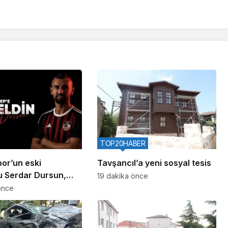
TOP20HABER
or’un eski
Tavşancıl’a yeni sosyal tesis
 Serdar Dursun,
19 dakika önce
p FK’da
önce