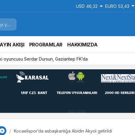
USD
46,32
EURO
53,43
AYIN AKIŞI
PROGRAMLAR
HAKKIMIZDA
ki oyuncusu Serdar Dursun, Gaziantep FK’da
Kocaelispor’da asbaşkanlığa Abidin Akyol getirildi