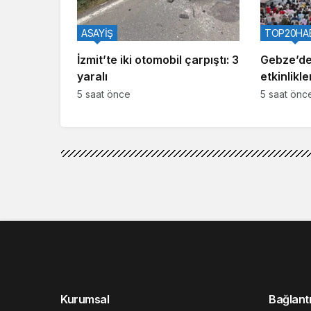
ASAYİŞ
TOP20HA
İzmit’te iki otomobil çarpıştı: 3
Gebze’de
yaralı
etkinlikle
oldu
5 saat önce
5 saat önc
Kurumsal
Bağlantı