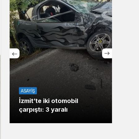
Sistem Modu
Sistem modunu seçin.
TOP20HABER
Gebze’de açık hava
sineması etkinliklerinin yeni
adresi belli oldu