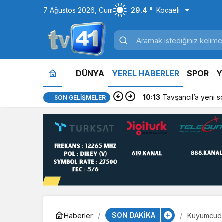
7 Ağustos 2026, Cum
29.4 °
Kocaeli
DÜNYA
YEREL HABERLER
SPOR
Y
10:13
Tavşancıl’a yeni s
SON GELIŞMELER
SON DAKİKA
Haberler
Kuyumcudan