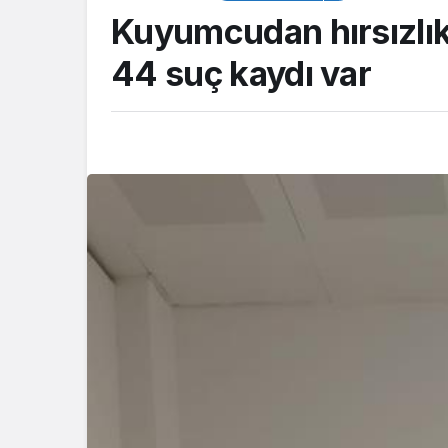
Kuyumcudan hırsızlık
44 suç kaydı var
TOP10HABER
Derince Eği
TOP20HABER
Araştırma 
Tavşancıl’a yeni sosyal
yanına 120 
esis
tesis