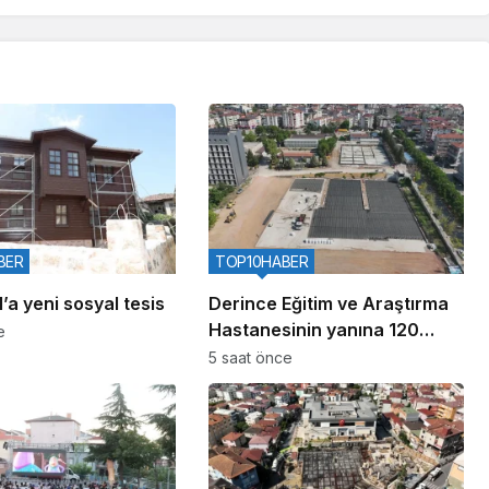
BER
TOP10HABER
’a yeni sosyal tesis
Derince Eğitim ve Araştırma
Hastanesinin yanına 120
e
yataklı yeni tesis
5 saat önce