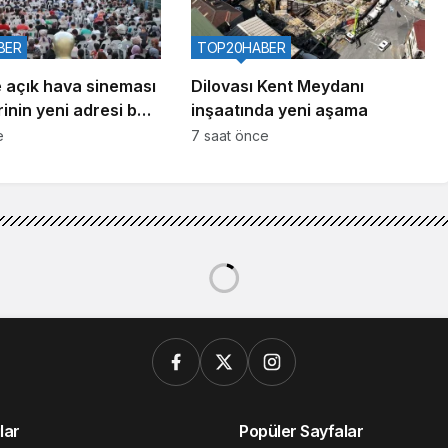
BER
TOP20HABER
 açık hava sineması
Dilovası Kent Meydanı
rinin yeni adresi belli
inşaatında yeni aşama
e
7 saat önce
lar
Popüler Sayfalar