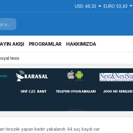
USD
46,32
EURO
53,43
AYIN AKIŞI
PROGRAMLAR
HAKKIMIZDA
osyal tesis
 hırsızlık yapan kadın yakalandı: 44 suç kaydı var