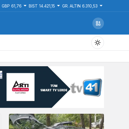
GBP
61,76
BIST
14.421,15
GR. ALTIN
6.310,53
Gündüz Modu
Gündüz modunu seçin.
Gece Modu
Gece modunu seçin.