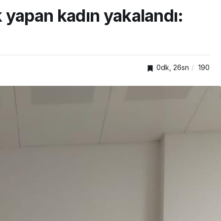
 yapan kadın yakalandı:
0dk, 26sn
190
tim ve
ASAYİŞ
Hastanesinin
yataklı yeni
İzmit’te iki otomobil
çarpıştı: 3 yaralı