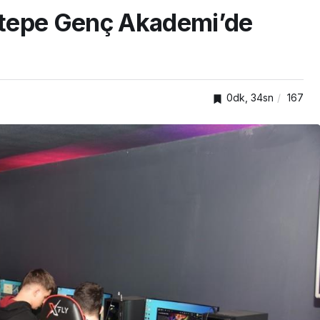
tepe Genç Akademi’de
0dk, 34sn
167
TOP20HABER
nden
önelik
Kartepe’de kuşaklar
kümlü
buluştu, tecrübeler
paylaşıldı