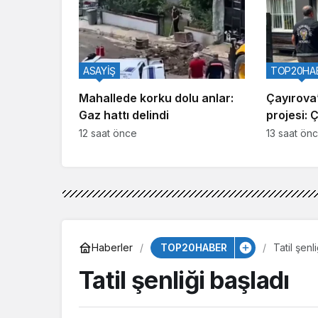
ASAYİŞ
TOP20HA
Mahallede korku dolu anlar:
Çayırova’
Gaz hattı delindi
projesi: 
12 saat önce
13 saat ön
TOP20HABER
Haberler
Tatil şenl
Tatil şenliği başladı