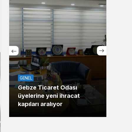
Sistem Modu
Sistem modunu seçin.
GENEL
ASAY
Gebze Ticaret Odası
üyelerine yeni ihracat
Maha
kapıları aralıyor
Gaz 