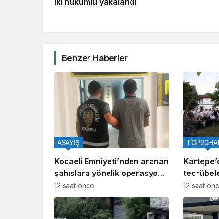
İki hükümlü yakalandı
Benzer Haberler
ASAYİŞ
TOP20HA
Kocaeli Emniyeti’nden aranan
Kartepe’
şahıslara yönelik operasyon:
tecrübele
İki hükümlü yakalandı
12 saat önce
12 saat ön