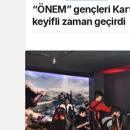
“ÖNEM” gençleri Kar
keyifli zaman geçirdi
ASAYİŞ
Kocaeli Emniyeti’
aranan şahıslara y
operasyon: İki hü
yakalandı