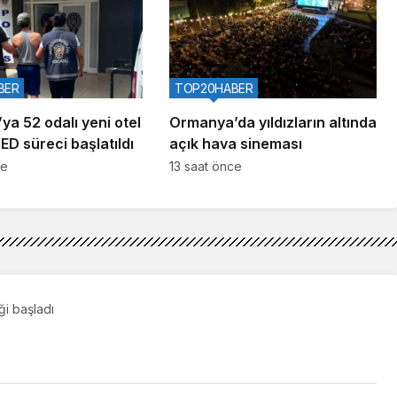
BER
TOP20HABER
ya 52 odalı yeni otel
Ormanya’da yıldızların altında
ÇED süreci başlatıldı
açık hava sineması
ce
13 saat önce
iği başladı