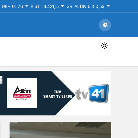
GBP
61,76
BIST
14.421,15
GR. ALTIN
6.310,53
Gündüz Modu
Gündüz modunu seçin.
Gece Modu
Gece modunu seçin.