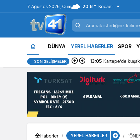
7 Ağustos 2026, Cum
20.6 °
Kocaeli
DÜNYA
YEREL HABERLER
SPOR
Y
13:05
Kartepe’de kuşakl
SON GELIŞMELER
YEREL HABERLER
Haberler
“ÖNEM