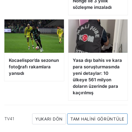
Nonge ile 3 yıllık
sözleşme imzaladı
Kocaelispor’da sezonun
Yasa dışı bahis ve kara
fotoğrafı rakamlara
para soruşturmasında
yansıdı
yeni detaylar: 10
ülkeye 561 milyon
doların üzerinde para
kaçırılmış
TV41
YUKARI DÖN
TAM HALINI GÖRÜNTÜLE