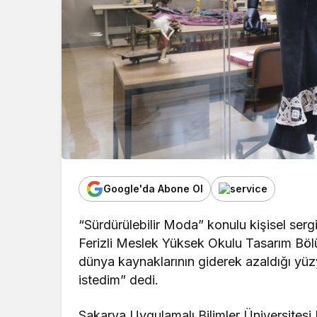
Google'da Abone Ol
“Sürdürülebilir Moda” konulu kişisel serg
Ferizli Meslek Yüksek Okulu Tasarım Bölü
dünya kaynaklarının giderek azaldığı yü
istedim” dedi.
Sakarya Uygulamalı Bilimler Üniversites