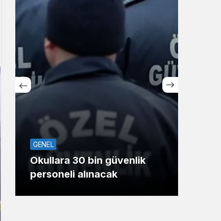
Sistem Modu
Sistem modunu seçin.
SPO
GENEL
Koca
Okullara 30 bin güvenlik
oyu
personeli alınacak
Gaz