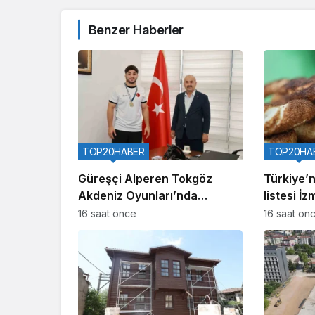
Benzer Haberler
TOP20HABER
TOP20HA
Güreşçi Alperen Tokgöz
Türkiye’ni
Akdeniz Oyunları’nda
listesi İzm
Türkiye’yi temsil edecek
16 saat önce
16 saat ön