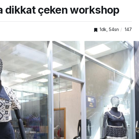
a dikkat çeken workshop
1dk, 54sn
147
TOP20HABER
Tokgöz
nda
Türkiye’nin en iyi simitleri
edecek
listesi İzmitlileri kızdırdı