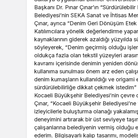
Başkanı Dr. Pınar Çınar’ın “Sürdürülebili
Belediyesi’nin SEKA Sanat ve İhtisas Merk
Çınar, ayrıca “Denim Geri Dönüşüm Etek 
Katılımcılara yönelik değerlendirme yapan
kaynaklarının giderek azaldığı yüzyılda 
söyleyerek, “Denim geçirmiş olduğu işleml
oldukça fazla olan tekstil yüzeyleri aras
kavramı içerisinde denimin yeniden dönüş
kullanıma sunulması önem arz eden çalış
denim kumaşların kullanıldığı ve origami es
sürdürülebilirliğe dikkat çekmek istedim”
Kocaeli Büyükşehir Belediyesi’nin çevre du
Çınar, “Kocaeli Büyükşehir Belediyesi’ne
izleyicilerle buluşturma olanağı yakalamı
deneyimini artırarak bir üst seviyeye taş
çalışanlarına belediyenin vermiş olduğu e
ederim. Bilgisayarlı kalıp tasarımı, modelis