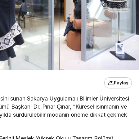
Paylaş
isini sunan Sakarya Uygulamalı Bilimler Üniversitesi
mü Başkanı Dr. Pınar Çınar, “Küresel ısınmanın ve
zyılda sürdürülebilir modanın öneme dikkat çekmek
i Ferizli Meslek Yüksek Okulu Tasarım Bölümü