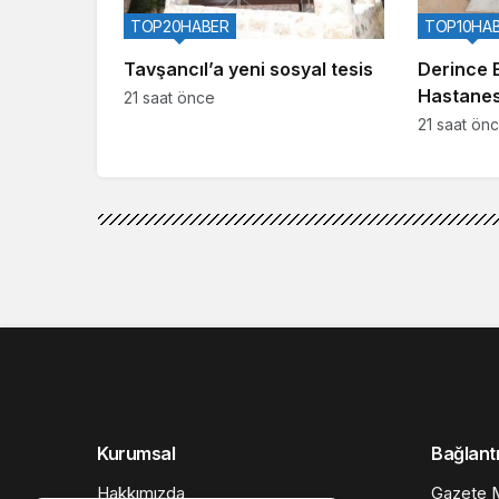
TOP20HABER
TOP10HA
Tavşancıl’a yeni sosyal tesis
Derince 
Hastanes
21 saat önce
yataklı ye
21 saat ön
Kurumsal
Bağlantı
Hakkımızda
Gazete M