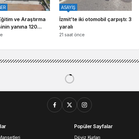
BER
ASAYİŞ
Eğitim ve Araştırma
İzmit’te iki otomobil çarpıştı: 3
inin yanına 120
yaralı
ni tesis
ce
21 saat önce
lar
Popüler Sayfalar
anşetleri
Döviz Kurları