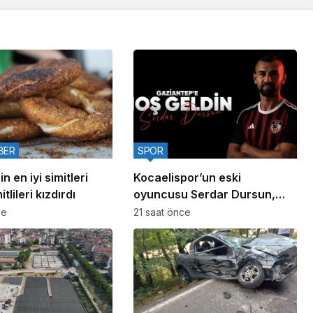
BER
SPOR
n en iyi simitleri
Kocaelispor’un eski
itlileri kızdırdı
oyuncusu Serdar Dursun,
Gaziantep FK’da
ce
21 saat önce