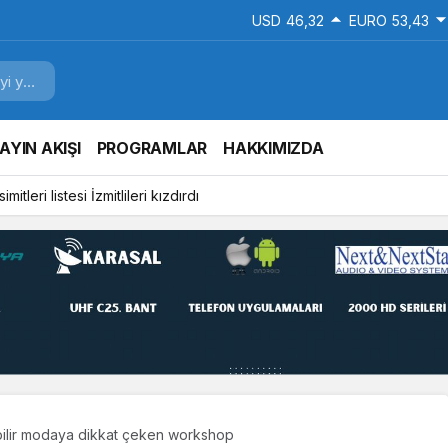
USD
46,32
EURO
53,43
AYIN AKIŞI
PROGRAMLAR
HAKKIMIZDA
mitleri listesi İzmitlileri kızdırdı
bilir modaya dikkat çeken workshop