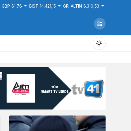
GBP
61,76
BIST
14.421,15
GR. ALTIN
6.310,53
Gündüz Modu
Gündüz modunu seçin.
Gece Modu
Gece modunu seçin.