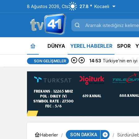
8 Ağustos 2026, Cts
27.8 °
Kocaeli
DÜNYA
YEREL HABERLER
SPOR
Y
14:53
Türkiye’nin en iyi si
SON GELIŞMELER
SON DAKİKA
Haberler
Sürdürüle