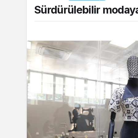
Sürdürülebilir moday
TOP20HABER
Güreşçi Alperen 
Akdeniz Oyunları’
Türkiye’yi temsil 