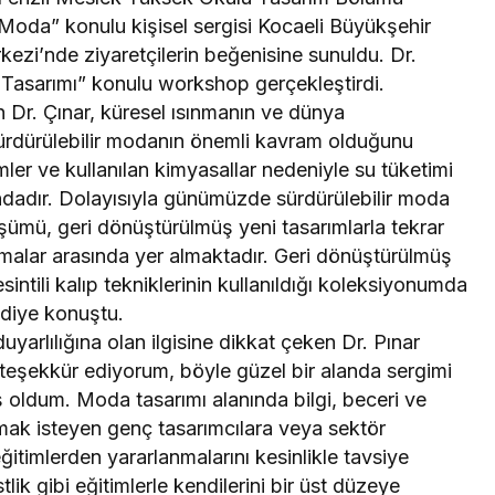
r Moda” konulu kişisel sergisi Kocaeli Büyükşehir
ezi’nde ziyaretçilerin beğenisine sunuldu. Dr.
Tasarımı” konulu workshop gerçekleştirdi.
 Dr. Çınar, küresel ısınmanın ve dünya
sürdürülebilir modanın önemli kavram olduğunu
er ve kullanılan kimyasallar nedeniyle su tüketimi
ındadır. Dolayısıyla günümüzde sürdürülebilir moda
ümü, geri dönüştürülmüş yeni tasarımlarla tekrar
malar arasında yer almaktadır. Geri dönüştürülmüş
intili kalıp tekniklerinin kullanıldığı koleksiyonumda
 diye konuştu.
yarlılığına olan ilgisine dikkat çeken Dr. Pınar
 teşekkür ediyorum, böyle güzel bir alanda sergimi
ş oldum. Moda tasarımı alanında bilgi, beceri ve
ımak isteyen genç tasarımcılara veya sektör
ğitimlerden yararlanmalarını kesinlikle tavsiye
tlik gibi eğitimlerle kendilerini bir üst düzeye