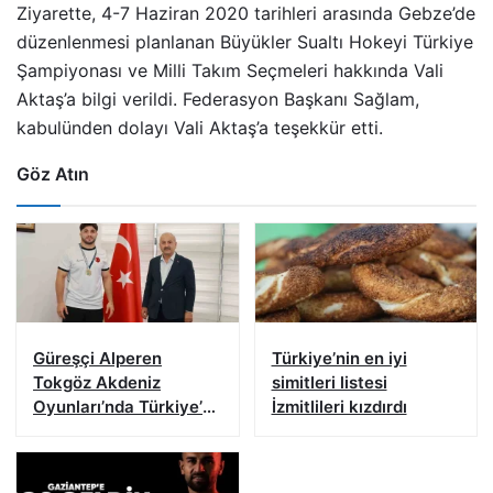
Ziyarette, 4-7 Haziran 2020 tarihleri arasında Gebze’de
düzenlenmesi planlanan Büyükler Sualtı Hokeyi Türkiye
Şampiyonası ve Milli Takım Seçmeleri hakkında Vali
Aktaş’a bilgi verildi. Federasyon Başkanı Sağlam,
kabulünden dolayı Vali Aktaş’a teşekkür etti.
Göz Atın
Güreşçi Alperen
Türkiye’nin en iyi
Tokgöz Akdeniz
simitleri listesi
Oyunları’nda Türkiye’yi
İzmitlileri kızdırdı
temsil edecek