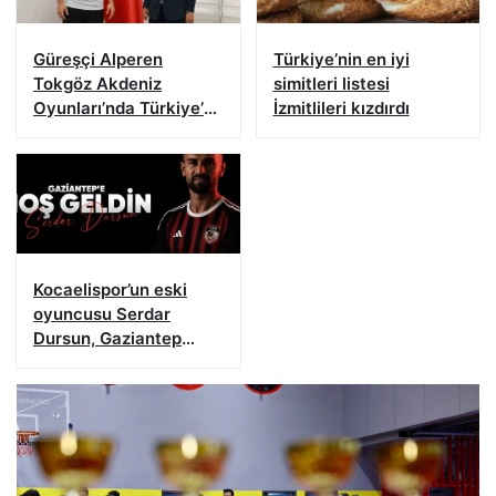
Güreşçi Alperen
Türkiye’nin en iyi
Tokgöz Akdeniz
simitleri listesi
Oyunları’nda Türkiye’yi
İzmitlileri kızdırdı
temsil edecek
Kocaelispor’un eski
oyuncusu Serdar
Dursun, Gaziantep
FK’da