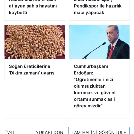
atlayan şahıs hayatını
Pendikspor ile hazırlık
kaybetti
maçı yapacak
Soğan üreticilerine
Cumhurbaşkanı
‘Dikim zamanı’ uyarısı
Erdoğan:
“Öğretmenlerimizi
olumsuzluktan
korumak ve güvenli
ortamı sunmak asli
görevimizdir”
TV41
YUKARI DÖN
TAM HALINI GÖRÜNTÜLE