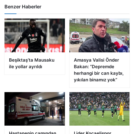
Benzer Haberler
Beşiktaş’ta Mausaku
Amasya Valisi Önder
ile yollar ayrıldı
Bakan: “Depremde
herhangi bir can kaybı,
yıkılan binamız yok”
Hastanenin camından
Lider Kocaelispor,