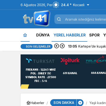
6 Ağustos 2026, Per
24.4 °
Kocaeli
DÜNYA
YEREL HABERLER
SPOR
Y
13:05
Kartepe’de kuşakl
SON GELIŞMELER
SON DAKİKA
Haberler
Yaşlı kadın