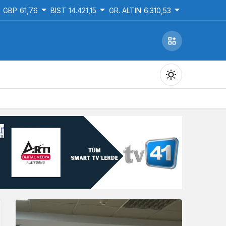
GBP
61,76
BIST
14.421,15
GR. ALTIN
6.310,53
Gündüz Modu
Gündüz modunu seçin.
Gece Modu
Gece modunu seçin.