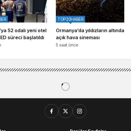
BER
TOP20HABER
ya 52 odalı yeni otel
Ormanya’da yıldızların altında
ÇED süreci başlatıldı
açık hava sineması
e
5 saat önce