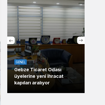
Sistem Modu
Sistem modunu seçin.
GENEL
ASAY
Gebze Ticaret Odası
üyelerine yeni ihracat
Maha
kapıları aralıyor
Gaz 