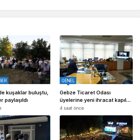
BER
GENEL
de kuşaklar buluştu,
Gebze Ticaret Odası
r paylaşıldı
üyelerine yeni ihracat kapıları
aralıyor
e
4 saat önce