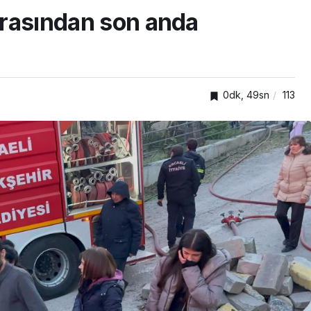
 arasından son anda
0dk, 49sn
113
TOP20HABER
nden
önelik
Kartepe’de kuşaklar
kümlü
buluştu, tecrübeler
paylaşıldı