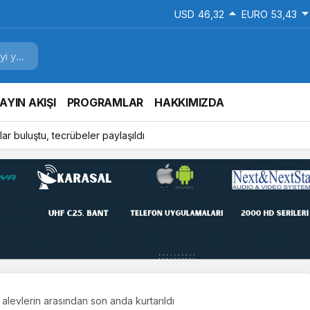
USD
46,32
EURO
53,43
AYIN AKIŞI
PROGRAMLAR
HAKKIMIZDA
ar buluştu, tecrübeler paylaşıldı
 alevlerin arasından son anda kurtarıldı