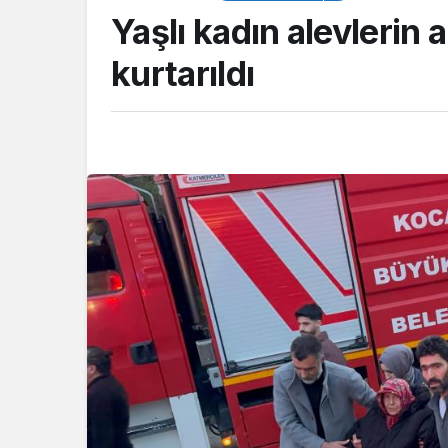
Yaşlı kadın alevlerin
kurtarıldı
ASAYİŞ
Kocaeli Emniyeti’
aranan şahıslara y
operasyon: İki hü
yakalandı