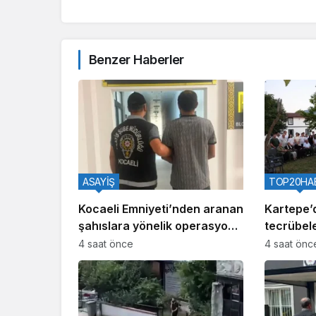
Benzer Haberler
ASAYİŞ
TOP20HA
Kocaeli Emniyeti’nden aranan
Kartepe’
şahıslara yönelik operasyon:
tecrübele
İki hükümlü yakalandı
4 saat önce
4 saat önc