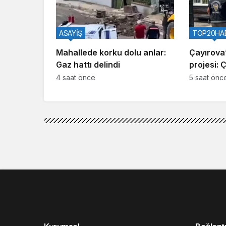
ASAYİŞ
TOP20HA
Mahallede korku dolu anlar:
Çayırova’
Gaz hattı delindi
projesi: 
4 saat önce
5 saat önc