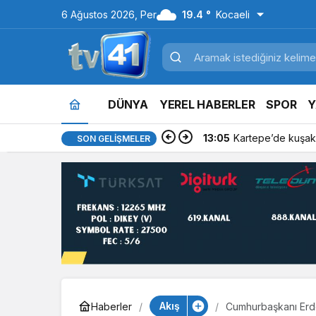
6 Ağustos 2026, Per
19.4 °
Kocaeli
DÜNYA
YEREL HABERLER
SPOR
Y
13:05
Kartepe’de kuşakl
SON GELIŞMELER
Akış
Haberler
Cumhurbaşkanı Erdo