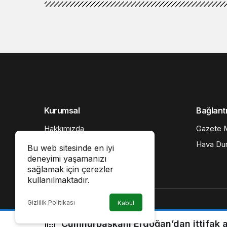
Kurumsal
Bağlantı
Hakkımızda
Gazete M
İletişim
Hava Du
Bu web sitesinde en iyi
deneyimi yaşamanızı
Künye
sağlamak için çerezler
Gizlilik politikası
kullanılmaktadır.
Gizlilik Politikası
Kabul
Cumhurbaşkanı Erdoğan’dan ittifak 