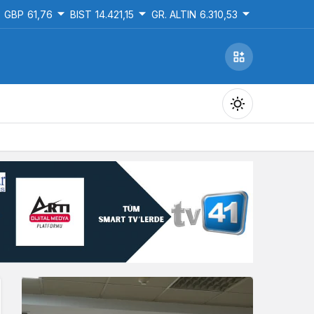
GBP
61,76
BIST
14.421,15
GR. ALTIN
6.310,53
Gündüz Modu
Gündüz modunu seçin.
Gece Modu
Gece modunu seçin.