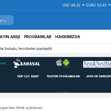
USD
46,32
EURO
53,43
AYIN AKIŞI
PROGRAMLAR
HAKKIMIZDA
ar buluştu, tecrübeler paylaşıldı
ğan’dan ittifak açıklaması