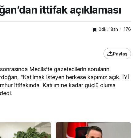
n’dan ittifak açıklaması
0dk, 18sn
176
Paylaş
onrasında Meclis’te gazetecilerin sorularını
a Erdoğan, “Katılmak isteyen herkese kapımız açık. İYİ
TOP20HABER
nden
mhur ittifakında. Katılım ne kadar güçlü olursa
önelik
Kartepe’de kuşaklar
 dedi.
kümlü
buluştu, tecrübeler
paylaşıldı