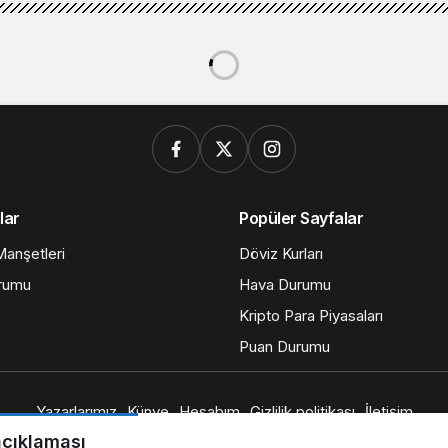
lar
Popüler Sayfalar
anşetleri
Döviz Kurları
rumu
Hava Durumu
Kripto Para Piyasaları
Puan Durumu
Yazarlarımız
Künye
Hesabım
Gizlilik politikası
İletişim
© Telif Hakkı 2026, Tüm Hakları Saklıdır
açıklaması