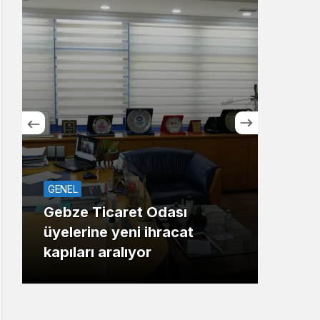
Sistem Modu
Sistem modunu seçin.
GENEL
ASAY
Gebze Ticaret Odası
üyelerine yeni ihracat
Maha
kapıları aralıyor
Gaz 