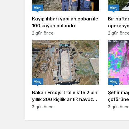
Akış
Akış
Kayıp ihbarı yapılan çoban ile
Bir haft
100 koyun bulundu
operasyo
işlem yapı
2 gün önce
2 gün önc
Akış
Akış
Bakan Ersoy: Tralleis’te 2 bin
Şehir ma
yıllık 300 kişilik antik havuz
şoförüne 
gün yüzüne çıkarıldı
3 gün önce
3 gün önc