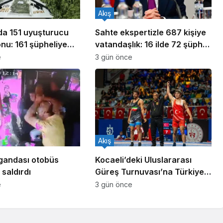
Akış
ada 151 uyuşturucu
Sahte ekspertizle 687 kişiye
nu: 161 şüpheliye
vatandaşlık: 16 ilde 72 şüpheli
ldı!
yakalandı
e
3 gün önce
Akış
gandası otobüs
Kocaeli’deki Uluslararası
saldırdı
Güreş Turnuvası’na Türkiye
damgası
e
3 gün önce