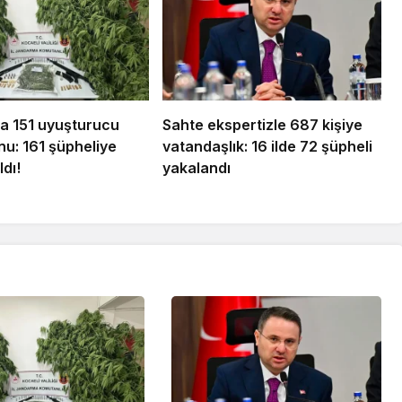
da 151 uyuşturucu
Sahte ekspertizle 687 kişiye
u: 161 şüpheliye
vatandaşlık: 16 ilde 72 şüpheli
ldı!
yakalandı