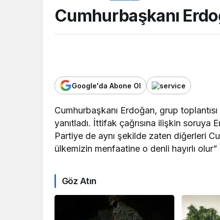
Cumhurbaşkanı Erdoğa
Google'da Abone Ol
Cumhurbaşkanı Erdoğan, grup toplantısı s
ASAYİŞ
yanıtladı. İttifak çağrısına ilişkin soruy
Kocaeli Emniyeti’
Partiye de aynı şekilde zaten diğerleri Cu
aranan şahıslara y
ülkemizin menfaatine o denli hayırlı olur”
operasyon: İki hü
yakalandı
Göz Atın