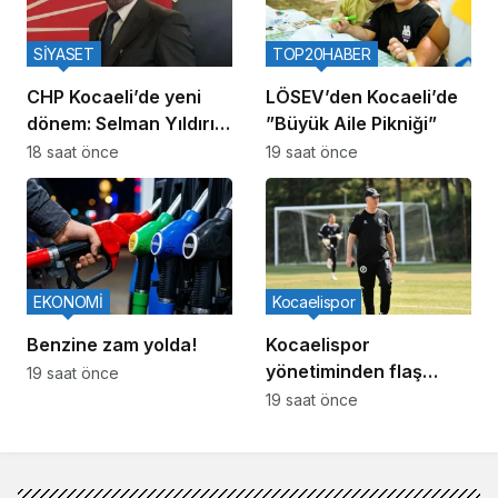
SİYASET
TOP20HABER
CHP Kocaeli’de yeni
LÖSEV’den Kocaeli’de
dönem: Selman Yıldırım
”Büyük Aile Pikniği”
ilk kez basının
18 saat önce
19 saat önce
karşısına çıkacak
EKONOMİ
Kocaelispor
Benzine zam yolda!
Kocaelispor
yönetiminden flaş
19 saat önce
istifa: Selçuk Kösemen
19 saat önce
görevi bıraktı