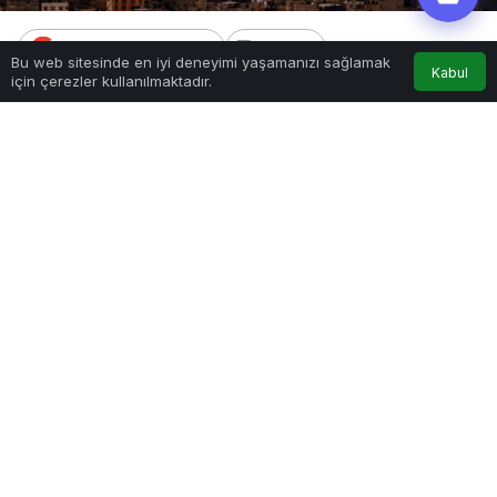
Google'da Abone Ol
Bu web sitesinde en iyi deneyimi yaşamanızı sağlamak
Kabul
için çerezler kullanılmaktadır.
Paylaş
İsrail’in 395 gündür sivilleri hedef
aldığı Gazze Şeridi’nde hayatını
kaybedenlerin sayısı 43 bin 391’e,
yaralıların sayısı 102 bin 261’e
yükseldi.
İsrail ordusu, Gazze Şeridi’ndeki katliamlarını 396
gündür devam ediyor. Filistin Sağlık Bakanlığı
tarafından yapılan açıklamada, İsrail’in son 24
saatte düzenlediği 3 saldırıda 17 Filistinlinin
hayatını kaybettiği, 86 Filistinlinin de yaralandığı
bildirildi. İsrail’in 7 Ekim 2023’ten bu yana