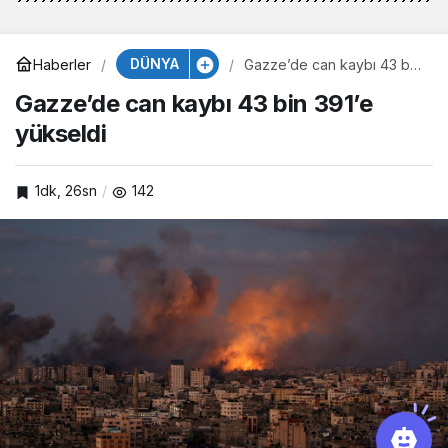
DÜNYA
Haberler
Gazze’de can kaybı 43 bin
391’e yükseldi
Gazze’de can kaybı 43 bin 391’e
yükseldi
1dk, 26sn
142