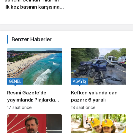
ilk kez basının karşısına
çıkacak
Benzer Haberler
GENEL
ASAYİŞ
Resmî Gazete’de
Kefken yolunda can
yayımlandı: Plajlarda
pazarı: 6 yaralı
yeni dönem başlıyor
17 saat önce
18 saat önce