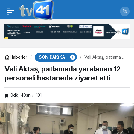
Gazze’de can kaybı
Paylaş
43 bin 391’e yükseldi
SON DAKİKA
Haberler
Vali Aktaş, patlamada
yaralanan 12
Vali Aktaş, patlamada yaralanan 12
personeli hastanede
ziyaret etti
personeli hastanede ziyaret etti
0dk, 40sn
131