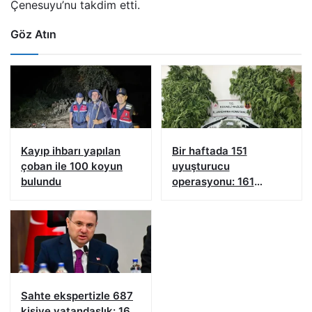
Çenesuyu’nu takdim etti.
Göz Atın
Kayıp ihbarı yapılan
Bir haftada 151
çoban ile 100 koyun
uyuşturucu
bulundu
operasyonu: 161
şüpheliye işlem yapıldı!
Sahte ekspertizle 687
kişiye vatandaşlık: 16