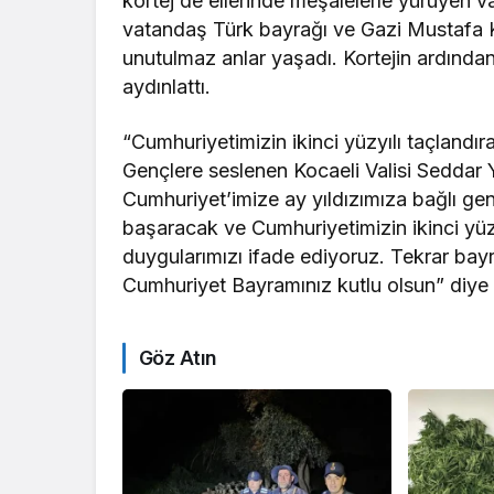
kortej de ellerinde meşalelerle yürüyen v
vatandaş Türk bayrağı ve Gazi Mustafa K
unutulmaz anlar yaşadı. Kortejin ardında
aydınlattı.
“Cumhuriyetimizin ikinci yüzyılı taçlandır
Gençlere seslenen Kocaeli Valisi Seddar Ya
Cumhuriyet’imize ay yıldızımıza bağlı ge
başaracak ve Cumhuriyetimizin ikinci yüz
duygularımızı ifade ediyoruz. Tekrar bayr
Cumhuriyet Bayramınız kutlu olsun” diye
Göz Atın