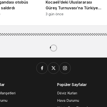
gandası otobüs
Kocaeli’deki Uluslararası
saldırdı
Güreş Turnuvası’na Türkiye
damgası
e
3 gün önce
 devrildi: 1’i ağır 3 yaralı
evrildi: 1’i ağır 3 yaralı
0dk, 54sn
164
Paylaş