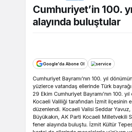
Cumhuriyet’in 100. y
alayında buluştular
Google'da Abone Ol
TOP20HABER
Cumhuriyet Bayramı’nın 100. yıl dönümünd
 Emniyeti’nden
yüzlerce vatandaş ellerinde Türk bayrağı
şahıslara yönelik
Kartepe’de kuşakl
29 Ekim Cumhuriyet Bayramı’nın 100. yıl dö
on: İki hükümlü
buluştu, tecrübele
Kocaeli Valiliği tarafından İzmit ilçesinin
dı
paylaşıldı
düzenlendi. Kocaeli Valisi Seddar Yavuz,
Büyükakın, AK Parti Kocaeli Milletvekili
fener alayında buluştu. İzmit Kültür Tep