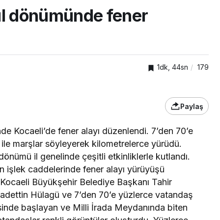
ıl dönümünde fener
1dk, 44sn
179
Paylaş
GENEL
e Kocaeli’de fener alayı düzenlendi. 7’den 70’e
 ile marşlar söyleyerek kilometrelerce yürüdü.
ar
Gebze Ticaret Odası
nümü il genelinde çeşitli etkinliklerle kutlandı.
r
üyelerine yeni ihracat
 en işlek caddelerinde fener alayı yürüyüşü
kapıları aralıyor
 Kocaeli Büyükşehir Belediye Başkanı Tahir
 Sadettin Hülagü ve 7’den 70’e yüzlerce vatandaş
esinde başlayan ve Milli İrada Meydanında biten