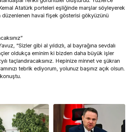
atandaşlar renkli görüntüler oluşturdu. Yüzlerce
emal Atatürk porteleri eşliğinde marşlar söyleyerek
n düzenlenen havai fişek gösterisi gökyüzünü
acaksınız”
vuz, “Sizler gibi al yıldızlı, al bayrağına sevdalı
nçler oldukça eminim ki bizden daha büyük işler
yılı taçlandıracaksınız. Hepinize minnet ve şükran
amınızı tebrik ediyorum, yolunuz başınız açık olsun.
 konuştu.