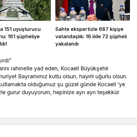
da 151 uyuşturucu
Sahte ekspertizle 687 kişiye
u: 161 şüpheliye
vatandaşlık: 16 ilde 72 şüpheli
ldı!
yakalandı
ırdı”
arını rahmetle yad eden, Kocaeli Büyükşehir
riyet Bayramımız kutlu olsun, hayırlı uğurlu olsun.
ı kutlamakta olduğumuz şu güzel günde Kocaeli ’ye
zle gurur duyuyorum, hepinize ayrı ayrı teşekkür