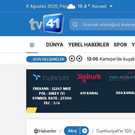
6 Ağustos 2026, Per
19.4 °
Kocaeli
DÜNYA
YEREL HABERLER
SPOR
Y
13:05
Kartepe’de kuşakl
SON GELIŞMELER
Akış
Haberler
Cumhuriyet’in 100. 