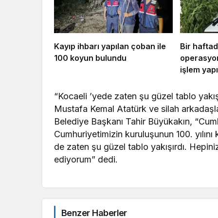
Kayıp ihbarı yapılan çoban ile
Bir hafta
100 koyun bulundu
operasyon
işlem yapı
“Kocaeli ’yede zaten şu güzel tablo yakış
Mustafa Kemal Atatürk ve silah arkadaşl
Belediye Başkanı Tahir Büyükakın, “Cumhu
Cumhuriyetimizin kuruluşunun 100. yılın
de zaten şu güzel tablo yakışırdı. Hepini
ediyorum” dedi.
Benzer Haberler