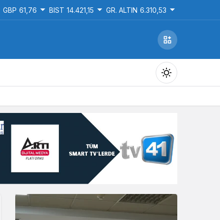
GBP
61,76
BIST
14.421,15
GR. ALTIN
6.310,53
Gündüz Modu
Gündüz modunu seçin.
Gece Modu
Gece modunu seçin.