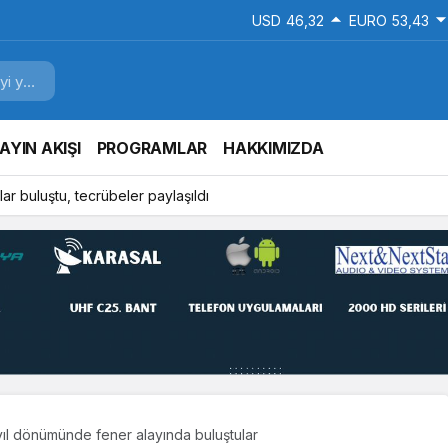
USD
46,32
EURO
53,43
AYIN AKIŞI
PROGRAMLAR
HAKKIMIZDA
ar buluştu, tecrübeler paylaşıldı
yıl dönümünde fener alayında buluştular