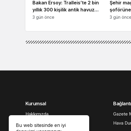
Bakan Ersoy: Tralleis’te 2 bin
Şehir ma
yıllık 300 kişilik antik havuz
şoförüne 
gün yüzüne çıkarıldı
3 gün önce
3 gün önc
Akış
Haberler
Ağaca çarpan minibüs
Ağaca çarpan minibüs d
Google'da Abone Ol
Bu web sitesinde en iyi