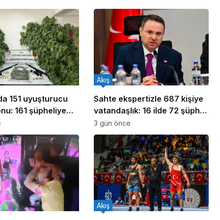
Akış
ada 151 uyuşturucu
Sahte ekspertizle 687 kişiye
nu: 161 şüpheliye
vatandaşlık: 16 ilde 72 şüpheli
ldı!
yakalandı
e
3 gün önce
Akış