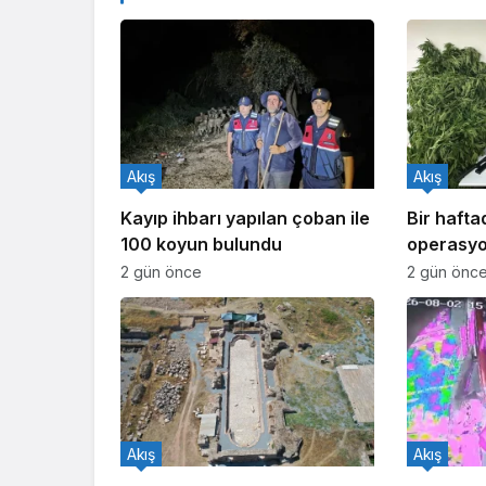
Akış
Akış
Kayıp ihbarı yapılan çoban ile
Bir haft
100 koyun bulundu
operasyo
işlem yapı
2 gün önce
2 gün önc
Akış
Akış