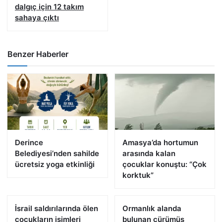
dalgıç için 12 takım
sahaya çıktı
Benzer Haberler
Derince
Amasya’da hortumun
Belediyesi’nden sahilde
arasında kalan
ücretsiz yoga etkinliği
çocuklar konuştu: “Çok
korktuk”
İsrail saldırılarında ölen
Ormanlık alanda
çocukların isimleri
bulunan çürümüş