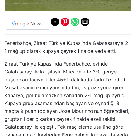
Fenerbahçe, Ziraat Türkiye Kupası’nda Galatasaray’a 2-
1 mağlup olarak kupaya çeyrek finalde veda etti.
Ziraat Türkiye Kupası’nda Fenerbahçe, evinde
Galatasaray ile karşılaştı. Mücadelede 2-0 geriye
düşen sarı-lacivertliler 45+1. dakikada farkı 1’e indirdi.
Müsabakanın ikinci yarısında birçok pozisyona giren
Kanarya, gol bulamazken sahadan 2-1 mağlup ayrıldı.
Kupaya grup aşamasından başlayan ve oynadığı 3
maçta 9 puan toplayan Jose Mourinho’nun öğrencileri,
gruptan lider çıkarken çeyrek finalde ezeli rakibi
Galatasaray ile eşleşti. Tek maç eleme usulüne göre
oynanan maçı kaybeden Fenerbahçe, kupaya da veda