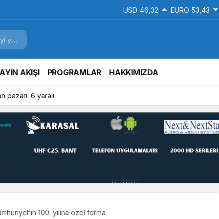
USD
46,32
EURO
53,43
AYIN AKIŞI
PROGRAMLAR
HAKKIMIZDA
 pazarı: 6 yaralı
mhuriyet’in 100. yılına özel forma