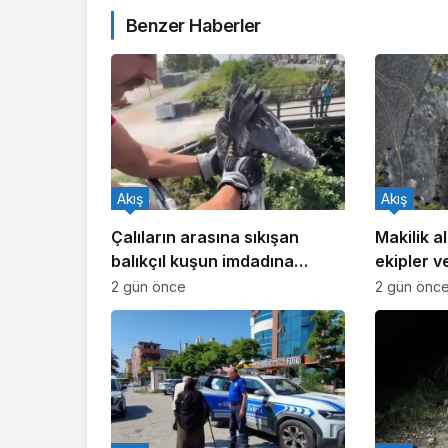
Benzer Haberler
Akış
Akış
Çalıların arasına sıkışan
Makilik al
balıkçıl kuşun imdadına
ekipler v
itfaiye yetişti
seferber
2 gün önce
2 gün önc