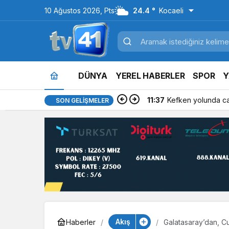
10 Ağustos 2026, Pts
24.4 °
Kocaeli
DÜNYA
YEREL HABERLER
SPOR
Y
11:37
Kefken yolunda can
SON GELIŞMELER
Akış
Haberler
Galatasaray’dan, Cu