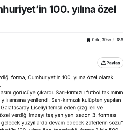
uriyet’in 100. yılına özel
0dk, 39sn
186
Paylaş
diği forma, Cumhuriyet’in 100. yılına özel olarak
.
ASAYİŞ
asını görücüye çıkardı. Sarı-kırmızılı futbol takımının
rda yeni
Kefken yolunda can pazarı:
ılı anısına yenilendi. Sarı-kırmızılı kulüpten yapılan
6 yaralı
Galatasaray Liseliyi temsil eden çizgileri ve
zel verdiği imzayı taşıyan yeni sezon 3. forması
m gelecek yüzyıllarda devam edecek zaferlerin sözü”