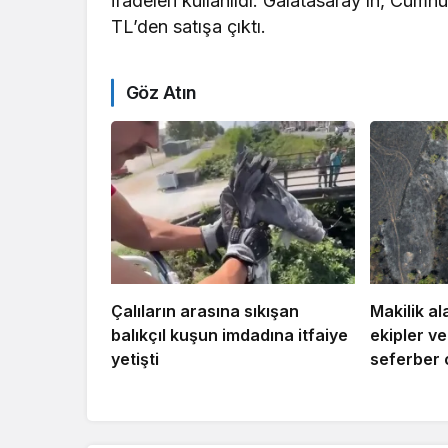
ifadeleri kullanıldı. Galatasaray’ın, Cumhu
TL’den satışa çıktı.
Göz Atın
Çalıların arasına sıkışan
Makilik al
balıkçıl kuşun imdadına itfaiye
ekipler v
yetişti
seferber 