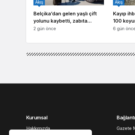
Akış
Akış
Belçika’dan gelen yaşlı çift
Kayıp ihb
yolunu kaybetti, zabıta
100 koyu
yardıma koştu
2 gün önce
6 gün önc
Akış
Haberler
Derincespor’un hed
Derincespor’un hedef
Google'da Abone Ol