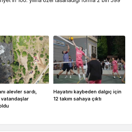
riyet’in 100. yılına özel tasarladığı forma 2 bin 599
anı alevler sardı,
Hayatını kaybeden dalgıç için
e vatandaşlar
12 takım sahaya çıktı
oldu