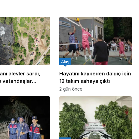
Akış
anı alevler sardı,
Hayatını kaybeden dalgıç için
e vatandaşlar
12 takım sahaya çıktı
 oldu
e
2 gün önce