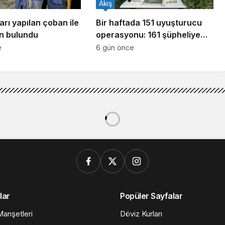
Akış
arı yapılan çoban ile
Bir haftada 151 uyuşturucu
n bulundu
operasyonu: 161 şüpheliye
işlem yapıldı!
e
6 gün önce
efi filede şampiyonluk
i filede şampiyonluk
0dk, 39sn
164
Paylaş