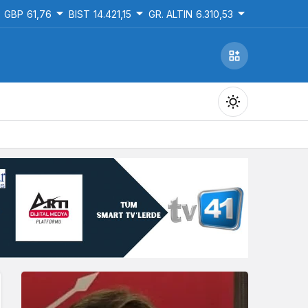
GBP
61,76
BIST
14.421,15
GR. ALTIN
6.310,53
Gündüz Modu
Gündüz modunu seçin.
Gece Modu
Gece modunu seçin.