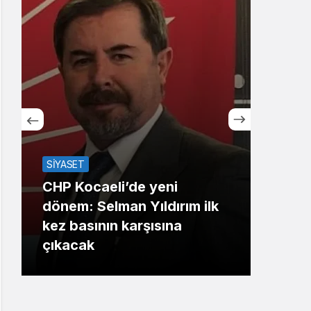
Sistem Modu
Sistem modunu seçin.
SİYASET
CHP Kocaeli’de yeni
TOP2
dönem: Selman Yıldırım ilk
kez basının karşısına
LÖS
çıkacak
”Büy