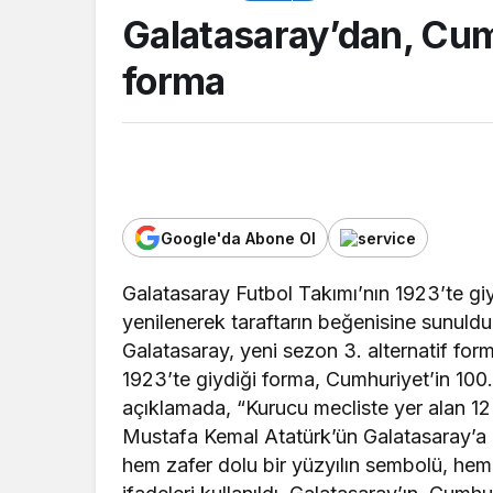
Galatasaray’dan, Cumh
forma
Google'da Abone Ol
GENEL
Galatasaray Futbol Takımı’nın 1923’te giy
yenilenerek taraftarın beğenisine sunuldu
Resmî Gazete’de
Galatasaray, yeni sezon 3. alternatif form
yayımlandı: Plajla
1923’te giydiği forma, Cumhuriyet’in 100. y
dönem başlıyor
açıklamada, “Kurucu mecliste yer alan 12 
Mustafa Kemal Atatürk’ün Galatasaray’a ö
hem zafer dolu bir yüzyılın sembolü, he