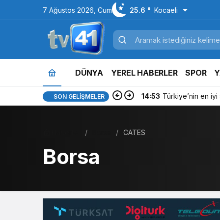
7 Ağustos 2026, Cum
25.6 °
Kocaeli
DÜNYA
YEREL HABERLER
SPOR
Y
14:53
Türkiye’nin en iyi si
SON GELIŞMELER
Haberler
Borsa
CATES
Borsa