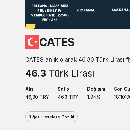
CATES
CATES anlık olarak 46,30 Türk Lirası f
46.3
Türk Lirası
Alış
Satış
Değişim
Son Gü
46,30
TRY
46.3
TRY
1.94
%
18:10:0
Diğer Hisselere Göz At