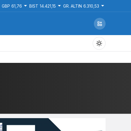
GBP
61,76
BIST
14.421,15
GR. ALTIN
6.310,53
Gündüz Modu
Gündüz modunu seçin.
Gece Modu
Gece modunu seçin.