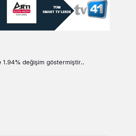
Sistem Modu
Sistem modunu seçin.
e 1.94% değişim göstermiştir..