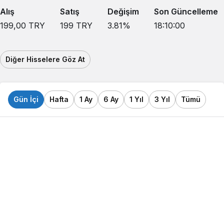
Alış
Satış
Değişim
Son Güncelleme
199,00
TRY
199
TRY
3.81
%
18:10:00
Diğer Hisselere Göz At
Gün İçi
Hafta
1 Ay
6 Ay
1 Yıl
3 Yıl
Tümü