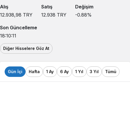
Alış
Satış
Değişim
12.938,98
TRY
12.938
TRY
-0.88
%
Son Güncelleme
18:10:11
Diğer Hisselere Göz At
Gün İçi
Hafta
1 Ay
6 Ay
1 Yıl
3 Yıl
Tümü