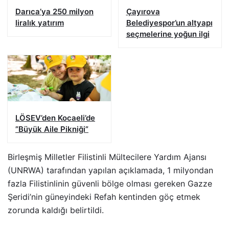
Darıca’ya 250 milyon
Çayırova
liralık yatırım
Belediyespor’un altyapı
seçmelerine yoğun ilgi
LÖSEV’den Kocaeli’de
”Büyük Aile Pikniği”
Birleşmiş Milletler Filistinli Mültecilere Yardım Ajansı
(UNRWA) tarafından yapılan açıklamada, 1 milyondan
fazla Filistinlinin güvenli bölge olması gereken Gazze
Şeridi’nin güneyindeki Refah kentinden göç etmek
zorunda kaldığı belirtildi.