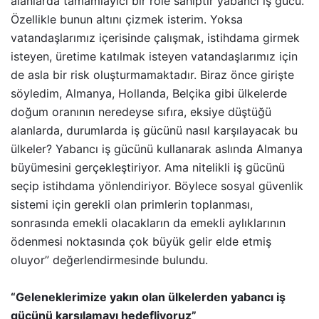
alanlarda tamamlayıcı bir role sahiptir yabancı iş gücü.
Özellikle bunun altını çizmek isterim. Yoksa
vatandaşlarımız içerisinde çalışmak, istihdama girmek
isteyen, üretime katılmak isteyen vatandaşlarımız için
de asla bir risk oluşturmamaktadır. Biraz önce girişte
söyledim, Almanya, Hollanda, Belçika gibi ülkelerde
doğum oranının neredeyse sıfıra, eksiye düştüğü
alanlarda, durumlarda iş gücünü nasıl karşılayacak bu
ülkeler? Yabancı iş gücünü kullanarak aslında Almanya
büyümesini gerçekleştiriyor. Ama nitelikli iş gücünü
seçip istihdama yönlendiriyor. Böylece sosyal güvenlik
sistemi için gerekli olan primlerin toplanması,
sonrasında emekli olacakların da emekli aylıklarının
ödenmesi noktasında çok büyük gelir elde etmiş
oluyor” değerlendirmesinde bulundu.
“Geleneklerimize yakın olan ülkelerden yabancı iş
gücünü karşılamayı hedefliyoruz”