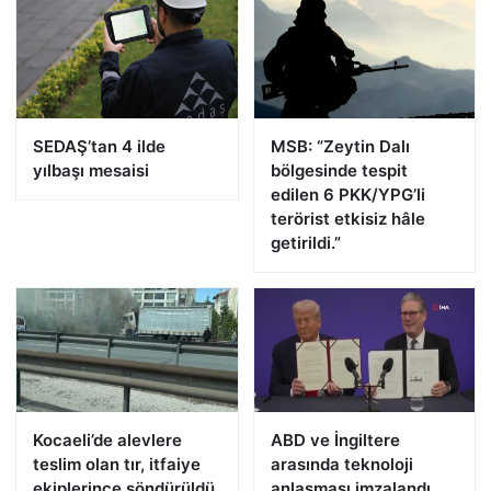
SEDAŞ’tan 4 ilde
MSB: “Zeytin Dalı
yılbaşı mesaisi
bölgesinde tespit
edilen 6 PKK/YPG’li
terörist etkisiz hâle
getirildi.”
Kocaeli’de alevlere
ABD ve İngiltere
teslim olan tır, itfaiye
arasında teknoloji
ekiplerince söndürüldü
anlaşması imzalandı