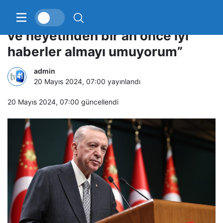
Cumhurbaşkanı Erdoğan: “Reisi
ve heyetinden bir an önce iyi
haberler almayı umuyorum”
admin
20 Mayıs 2024, 07:00
yayınlandı
20 Mayıs 2024, 07:00
güncellendi