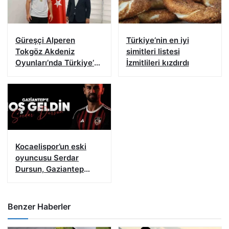
Güreşçi Alperen
Türkiye’nin en iyi
Tokgöz Akdeniz
simitleri listesi
Oyunları’nda Türkiye’yi
İzmitlileri kızdırdı
temsil edecek
Kocaelispor’un eski
oyuncusu Serdar
Dursun, Gaziantep
FK’da
Benzer Haberler