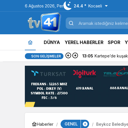
6 Ağustos 2026, Per
24.4 °
Kocaeli
DÜNYA
YEREL HABERLER
SPOR
Y
13:05
Kartepe’de kuşakl
SON GELIŞMELER
GENEL
Haberler
Beykoz Belediye 