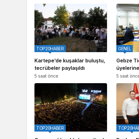
TOP20HABER
GENEL
Kartepe’de kuşaklar buluştu,
Gebze Ti
tecrübeler paylaşıldı
üyelerine
aralıyor
5 saat önce
5 saat önc
TOP20HABER
TOP20HA