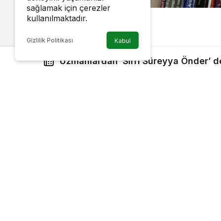
sağlamak için çerezler
kullanılmaktadır.
Gizlilik Politikası
Kabul
Uzmanlardan ’Sırrı Süreyya Önder’ d
Google'da Abone Ol