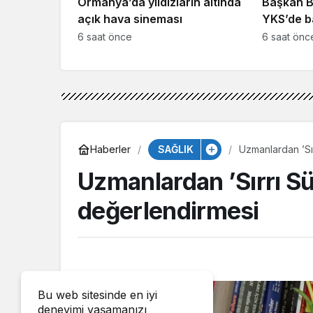
Ormanya’da yıldızların altında
Başkan B
açık hava sineması
YKS’de b
gençlerin
6 saat önce
6 saat önc
SAĞLIK
Haberler
Uzmanlardan ’Sı
Uzmanlardan ’Sırrı S
değerlendirmesi
Bu web sitesinde en iyi
deneyimi yaşamanızı