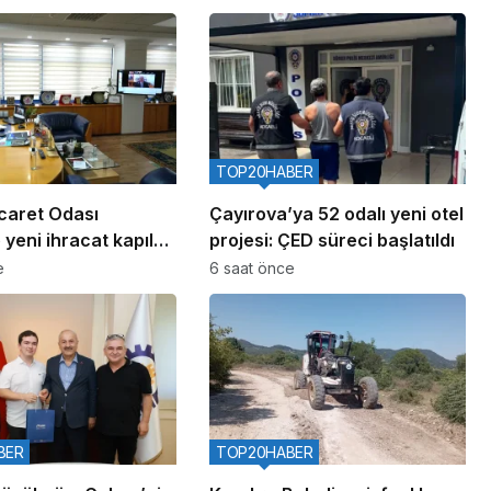
TOP20HABER
caret Odası
Çayırova’ya 52 odalı yeni otel
 yeni ihracat kapıları
projesi: ÇED süreci başlatıldı
e
6 saat önce
BER
TOP20HABER