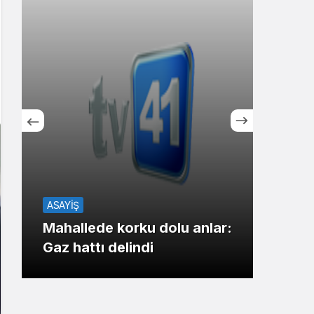
Sistem Modu
Sistem modunu seçin.
TOP2
ASAYİŞ
Çayı
Mahallede korku dolu anlar:
otel
Gaz hattı delindi
başl