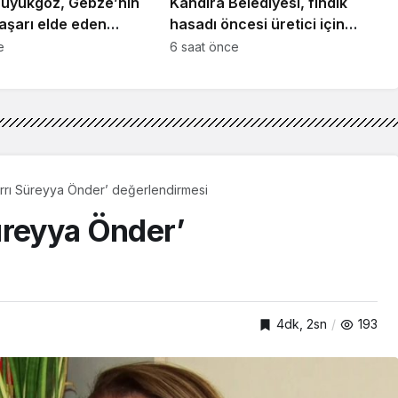
üyükgöz, Gebze’nin
Kandıra Belediyesi, fındık
aşarı elde eden
hasadı öncesi üretici için
i ağırladı
seferber oldu
e
6 saat önce
rrı Süreyya Önder’ değerlendirmesi
üreyya Önder’
4dk, 2sn
193