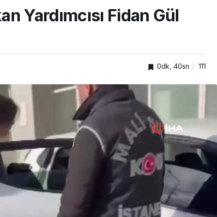
an Yardımcısı Fidan Gül
0dk, 40sn
111
GENEL
ar
Gebze Ticaret Odası
r
üyelerine yeni ihracat
kapıları aralıyor