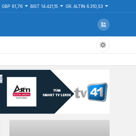
GBP
61,76
BIST
14.421,15
GR. ALTIN
6.310,53
Gündüz Modu
Gündüz modunu seçin.
Gece Modu
Gece modunu seçin.