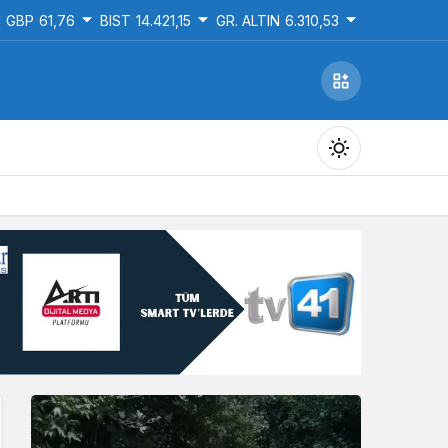
GBP
61,76
BIST
14.421,15
GR. ALTIN
6.310,53
Gündüz Modu
Gündüz modunu seçin.
Gece Modu
Gece modunu seçin.