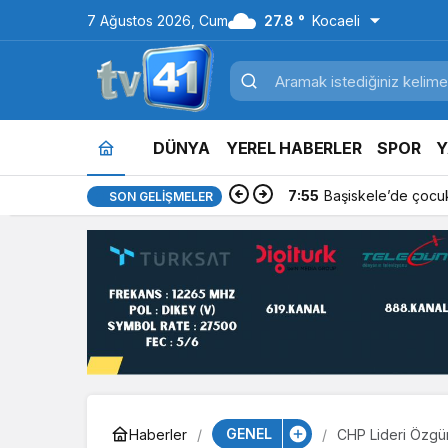
7 Ağustos 2026, Cum
27.8 °
Kocaeli
DÜNYA
YEREL HABERLER
SPOR
Y
7:55
Başiskele’de çocuk
SON GELIŞMELER
GENEL
Haberler
CHP Lideri Özgür