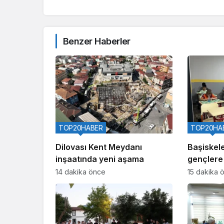
Benzer Haberler
TOP20HABER
TOP20HA
Dilovası Kent Meydanı
Başiskel
inşaatında yeni aşama
gençlere 
veriliyor
14 dakika önce
15 dakika 