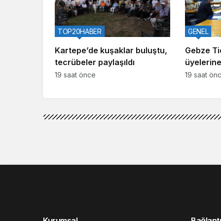
TOP20HABER
GENEL
Kartepe’de kuşaklar buluştu,
Gebze Ti
tecrübeler paylaşıldı
üyelerine
aralıyor
19 saat önce
19 saat ön
Kurumsal
Bağlantı