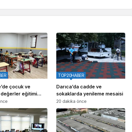
BER
TOP20HABER
e’de çocuk ve
Darıca’da cadde ve
değerler eğitimi
sokaklarda yenileme mesaisi
önce
20 dakika önce