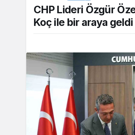
CHP Lideri Özgür Öze
Koç ile bir araya geldi
TOP20HABER
Dilovası Kent Mey
inşaatında yeni a