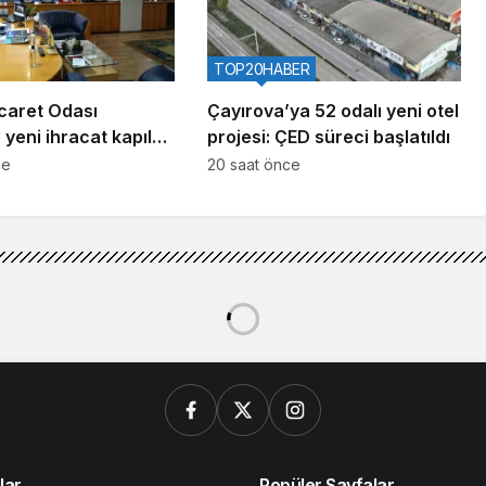
TOP20HABER
caret Odası
Çayırova’ya 52 odalı yeni otel
 yeni ihracat kapıları
projesi: ÇED süreci başlatıldı
ce
20 saat önce
lar
Popüler Sayfalar