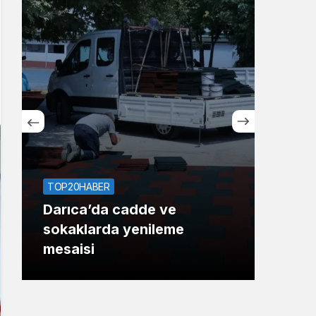
Sistem Modu
Sistem modunu seçin.
TOP20HABER
TOP1
Darıca’da cadde ve
KOT
sokaklarda yenileme
krit
mesaisi
ken