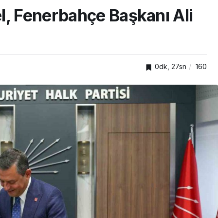
l, Fenerbahçe Başkanı Ali
0dk, 27sn
160
TOP20HABER
Başiskele’de çocuk ve
danı
gençlere değerler eğitimi
şama
veriliyor