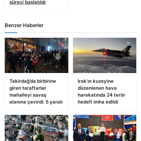
süreci başlatıldı
Benzer Haberler
Tekirdağ’da birbirine
Irak’ın kuzeyine
giren taraftarlar
düzenlenen hava
mahalleyi savaş
harekatında 24 terör
alanına çevirdi: 5 yaralı
hedefi imha edildi