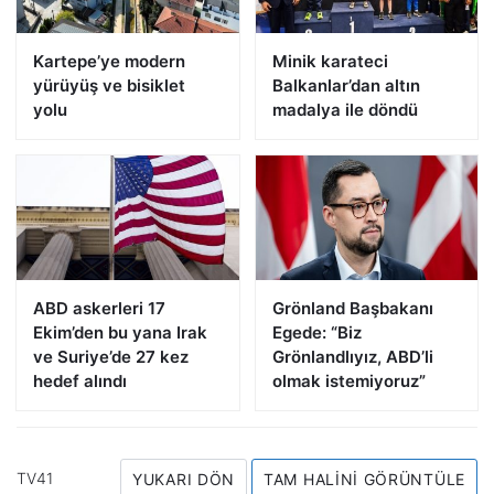
Kartepe’ye modern
Minik karateci
yürüyüş ve bisiklet
Balkanlar’dan altın
yolu
madalya ile döndü
ABD askerleri 17
Grönland Başbakanı
Ekim’den bu yana Irak
Egede: “Biz
ve Suriye’de 27 kez
Grönlandlıyız, ABD’li
hedef alındı
olmak istemiyoruz”
TV41
YUKARI DÖN
TAM HALINI GÖRÜNTÜLE