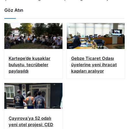
Göz Atın
Kartepe’de kuşaklar
Gebze Ticaret Odası
buluştu, tecrübeler
üyelerine yeni ihracat
paylaşıldı
kapıları aralıyor
Çayırova’ya 52 odalı
yeni otel projesi: ÇED