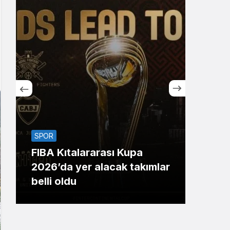
Sistem Modu
Sistem modunu seçin.
SPOR
SİYA
FIBA Kıtalararası Kupa
Bak
2026’da yer alacak takımlar
yıld
belli oldu
696’