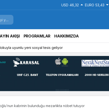
USD
46,32
EURO
53,43
AYIN AKIŞI
PROGRAMLAR
HAKKIMIZDA
 dokuyla uyumlu yeni sosyal tesis geliyor
oğlu’nun kabrinin bulunduğu mezarlıkta nöbet tutuyor