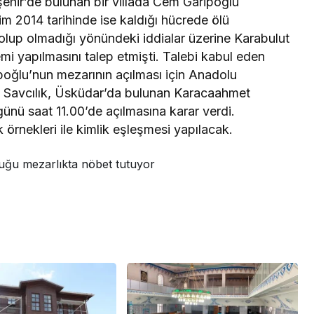
hir’de bulunan bir villada Cem Garipoğlu
m 2014 tarihinde ise kaldığı hücrede ölü
olup olmadığı yönündeki iddialar üzerine Karabulut
şlemi yapılmasını talep etmişti. Talebi kabul eden
ipoğlu’nun mezarının açılması için Anadolu
ı. Savcılık, Üsküdar’da bulunan Karacaahmet
nü saat 11.00’de açılmasına karar verdi.
örnekleri ile kimlik eşleşmesi yapılacak.