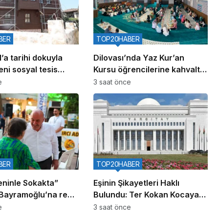
BER
TOP20HABER
’a tarihi dokuyla
Dilovası’nda Yaz Kur’an
ni sosyal tesis
Kursu öğrencilerine kahvaltı
buluşması
e
3 saat önce
BER
TOP20HABER
eninle Sokakta”
Eşinin Şikayetleri Haklı
, Bayramoğlu’na renk
Bulundu: Ter Kokan Kocaya
360 Bin TL Tazminat
e
3 saat önce