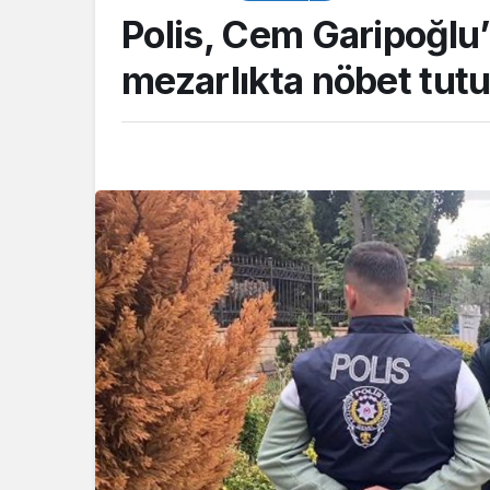
Polis, Cem Garipoğlu
mezarlıkta nöbet tut
Akış
Çalıların arasına s
balıkçıl kuşun imd
itfaiye yetişti