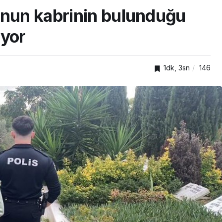
’nun kabrinin bulunduğu
uyor
1dk, 3sn
146
SPOR
ıkışan
adına
Gökhan Değirmenci
yeniden Kayserispor’da