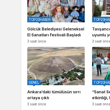
TOP20HABER
TOP20HA
Gölcük Belediyesi Geleneksel
Tavşancıl
El Sanatları Festivali Başladı
uyumlu ye
geliyor
3 saat önce
3 saat önc
GENEL
TOP20HA
Ankara’daki tümülüsün sırrı
“Sanat S
ortaya çıktı
etkinliği
kattı
3 saat önce
3 saat önc