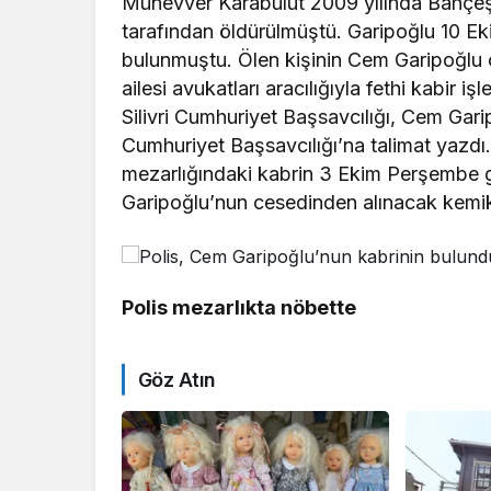
Münevver Karabulut 2009 yılında Bahçeşe
tarafından öldürülmüştü. Garipoğlu 10 Eki
bulunmuştu. Ölen kişinin Cem Garipoğlu 
ailesi avukatları aracılığıyla fethi kabir i
Silivri Cumhuriyet Başsavcılığı, Cem Gar
Cumhuriyet Başsavcılığı’na talimat yazd
mezarlığındaki kabrin 3 Ekim Perşembe gü
Garipoğlu’nun cesedinden alınacak kemik 
Polis mezarlıkta nöbette
Göz Atın