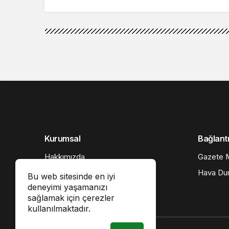
Kurumsal
Bağlantı
Hakkımızda
Gazete M
İletişim
Hava Du
Bu web sitesinde en iyi
deneyimi yaşamanızı
Künye
sağlamak için çerezler
Gizlilik politikası
kullanılmaktadır.