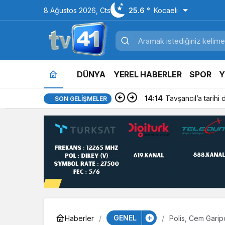
8 Ağustos 2026, Cts
25.6 °
Kocaeli
DÜNYA
YEREL HABERLER
SPOR
Y
14:14
Tavşancıl’a tarihi
SON GELIŞMELER
GENEL
Haberler
Polis, Cem Garip