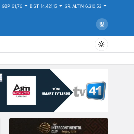
GBP
61,76
BIST
14.421,15
GR. ALTIN
6.310,53
Gündüz Modu
Gündüz modunu seçin.
Gece Modu
Gece modunu seçin.