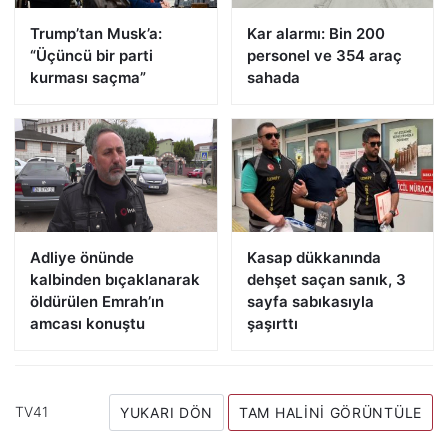
Trump’tan Musk’a:
Kar alarmı: Bin 200
“Üçüncü bir parti
personel ve 354 araç
kurması saçma”
sahada
Adliye önünde
Kasap dükkanında
kalbinden bıçaklanarak
dehşet saçan sanık, 3
öldürülen Emrah’ın
sayfa sabıkasıyla
amcası konuştu
şaşırttı
TV41
YUKARI DÖN
TAM HALINI GÖRÜNTÜLE