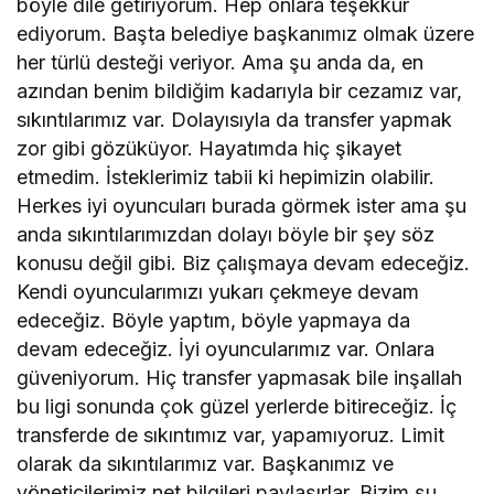
böyle dile getiriyorum. Hep onlara teşekkür
ediyorum. Başta belediye başkanımız olmak üzere
her türlü desteği veriyor. Ama şu anda da, en
azından benim bildiğim kadarıyla bir cezamız var,
sıkıntılarımız var. Dolayısıyla da transfer yapmak
zor gibi gözüküyor. Hayatımda hiç şikayet
etmedim. İsteklerimiz tabii ki hepimizin olabilir.
Herkes iyi oyuncuları burada görmek ister ama şu
anda sıkıntılarımızdan dolayı böyle bir şey söz
konusu değil gibi. Biz çalışmaya devam edeceğiz.
Kendi oyuncularımızı yukarı çekmeye devam
edeceğiz. Böyle yaptım, böyle yapmaya da
devam edeceğiz. İyi oyuncularımız var. Onlara
güveniyorum. Hiç transfer yapmasak bile inşallah
bu ligi sonunda çok güzel yerlerde bitireceğiz. İç
transferde de sıkıntımız var, yapamıyoruz. Limit
olarak da sıkıntılarımız var. Başkanımız ve
yöneticilerimiz net bilgileri paylaşırlar. Bizim şu