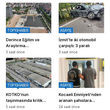
FK’da
TOP10HABER
ASAYİŞ
Derince Eğitim ve
İzmit’te iki otomobil
Araştırma
çarpıştı: 3 yaralı
Hastanesinin yanına
3 saat önce
3 saat önce
120 yataklı yeni tesis
TOP10HABER
ASAYİŞ
KOTKO’nun
Kocaeli Emniyeti’nden
taşınmasında kritik
aranan şahıslara
adım: Büyükşehir’den
yönelik operasyon: İki
5 saat önce
24 saat önce