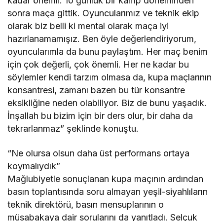
kadar önemli. 10 günlük bir kamp döneminden
sonra maça gittik. Oyuncularımız ve teknik ekip
olarak biz belli ki mental olarak maça iyi
hazırlanamamışız. Ben öyle değerlendiriyorum,
oyuncularımla da bunu paylaştım. Her maç benim
için çok değerli, çok önemli. Her ne kadar bu
söylemler kendi tarzım olmasa da, kupa maçlarının
konsantresi, zamanı bazen bu tür konsantre
eksikliğine neden olabiliyor. Biz de bunu yaşadık.
İnşallah bu bizim için bir ders olur, bir daha da
tekrarlanmaz” şeklinde konuştu.
“Ne olursa olsun daha üst performans ortaya
koymalıydık”
Mağlubiyetle sonuçlanan kupa maçının ardından
basın toplantısında soru almayan yeşil-siyahlıların
teknik direktörü, basın mensuplarının o
müsabakaya dair sorularını da yanıtladı. Selçuk