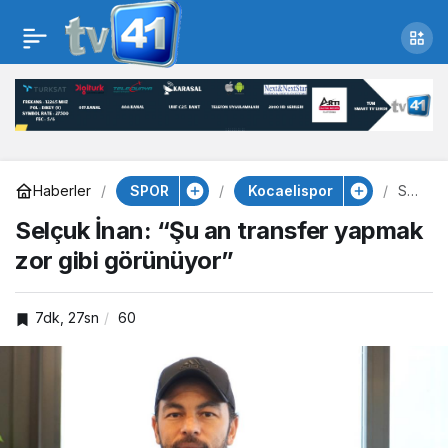
Selçuk İnan: “Şu an
transfer yapmak zor
gibi görünüyor”
SPOR
Kocaelispor
Haberler
Sel
çuk
Selçuk İnan: “Şu an transfer yapmak
İna
n:
zor gibi görünüyor”
“Şu
an
tran
sfe
7dk, 27sn
60
r
yap
ma
k
zor
gibi
gör
ünü