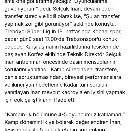
ama ona gol attırmayacağız. Oyuncularıma
güveniyorum” dedi. Selçuk İnan, devam eden
transfer süreciyle ilgili olarak ise, “Şu an transfer
yapmak zor gibi görünüyor” şeklinde konuştu.
Trendyol Süper Lig’in 18. haftasında Kocaelispor,
pazar günü saat 17.00’de Trabzonspor’u konuk
edecek. Karşılaşmanın hazırlıklarına tesislerinde
başlayan Körfez ekibinde Teknik Direktör Selçuk
İnan antrenman öncesinde basın mensuplarının
sorularını yanıtladı. Kamp sürecinden, transfere,
bahis soruşturmasından, bireysel performanslara
ve ikinci yarı hedeflerine kadar tüm soruları
yanıtlayan İnan mevcut kadroyla en iyisini yapmak
için çok çalıştıklarını ifade etti.
“Kampın ilk bölümüne 4-5 oyuncumuz katılamadı”
Kamp dönemini ikiye bölerek değerlendiren İnan,
tesislerdeki ilk 5 günlük etabın sporcuların