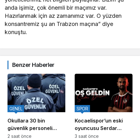
anda işimiz, çok önemli bir maçımız var.
Hazırlanmak için az zamanımız var. O yüzden
konsantremiz şu an Trabzon maçına” diye
konuştu.
Benzer Haberler
GENEL
SPOR
Okullara 30 bin
Kocaelispor’un eski
güvenlik personeli
oyuncusu Serdar
alınacak
Dursun, Gaziantep
2 saat önce
3 saat önce