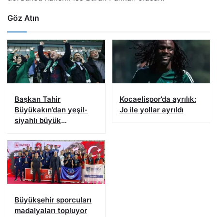
Göz Atın
Başkan Tahir
Kocaelispor’da ayrılık:
Büyükakın’dan yeşil-
Jo ile yollar ayrıldı
siyahlı büyük
buluşmaya çağrı
Büyükşehir sporcuları
madalyaları topluyor