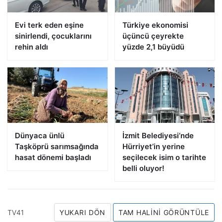
Evi terk eden eşine
Türkiye ekonomisi
sinirlendi, çocuklarını
üçüncü çeyrekte
rehin aldı
yüzde 2,1 büyüdü
Dünyaca ünlü
İzmit Belediyesi’nde
Taşköprü sarımsağında
Hürriyet’in yerine
hasat dönemi başladı
seçilecek isim o tarihte
belli oluyor!
TV41
YUKARI DÖN
TAM HALINI GÖRÜNTÜLE