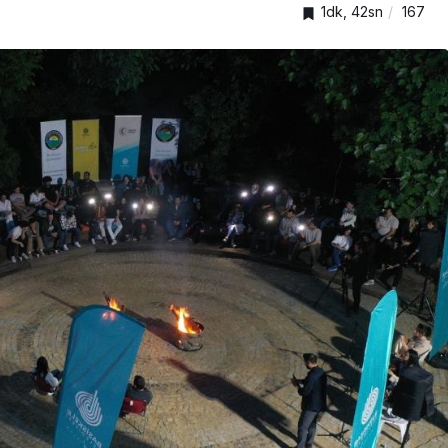
1dk, 42sn
167
GENEL
en
el’e
Kocaeli Yeni Adliye Sarayı
İçin İhale Süreci Başlıyor