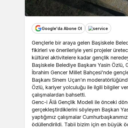
Google'da Abone Ol
Gençlerle bir araya gelen Başiskele Bele
fikirleri ve önerileriyle yeni projeler ür
kültürel aktivitelere kadar gençlik nered
Başiskele Belediye Başkanı Yasin Özlü, Ge
İbrahim Gencer Millet Bahçesi’nde gençler
Başkanı Sinem Uçan’ın moderatörlüğünde
Özlü, kariyer yolculuğu ile ilgili bilgiler
çalışmalardan bahsetti.
Genc-i Âlâ Gençlik Modeli ile önceki döne
gerçekleştirdiklerini söyleyen Başkan Ya
yaptığımız çalışmalar Cumhurbaşkanımız
ödüllendirildi. Tabii bizim için en büyük ö