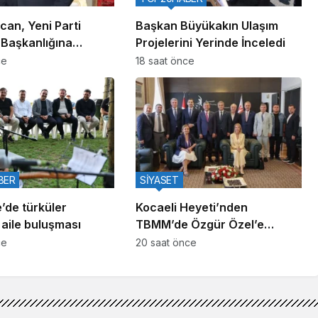
can, Yeni Parti
Başkan Büyükakın Ulaşım
l Başkanlığına
Projelerini Yerinde İnceledi
rildi
ce
18 saat önce
BER
SİYASET
’de türküler
Kocaeli Heyeti’nden
 aile buluşması
TBMM’de Özgür Özel’e
Ziyaret
ce
20 saat önce