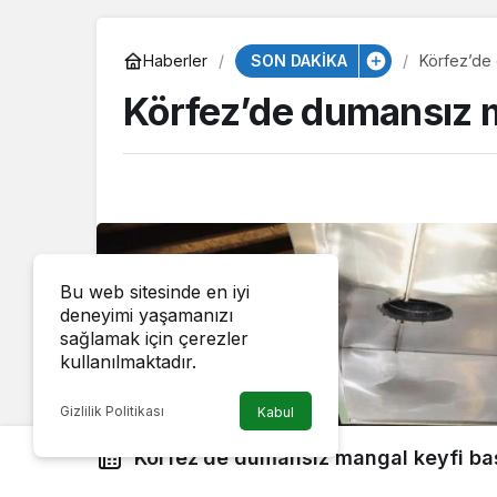
SON DAKİKA
Haberler
Körfez’de 
Körfez’de dumansız m
Bu web sitesinde en iyi
deneyimi yaşamanızı
sağlamak için çerezler
kullanılmaktadır.
Gizlilik Politikası
Kabul
Körfez’de dumansız mangal keyfi ba