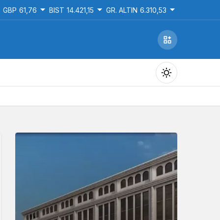
GBP
61,76
BIST
14.421,15
GR. ALTIN
6.310,53
Gündüz Modu
Gündüz modunu seçin.
Gece Modu
Gece modunu seçin.