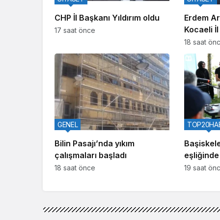
CHP İl Başkanı Yıldırım oldu
Erdem Ar
Kocaeli İ
17 saat önce
Yetkilendi
18 saat ön
GENEL
TOP20HA
Bilin Pasajı’nda yıkım
Başiskele
çalışmaları başladı
eşliğinde
18 saat önce
19 saat ön