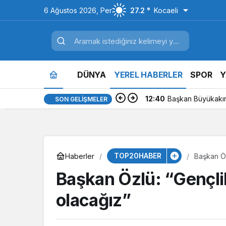
6 Ağustos 2026, Per
27.2 °
Kocaeli
DÜNYA
YEREL HABERLER
SPOR
Y
12:40
Başkan Büyükakın 
SON GELIŞMELER
TOP20HABER
Haberler
Başkan Öz
Başkan Özlü: “Gençli
olacağız”