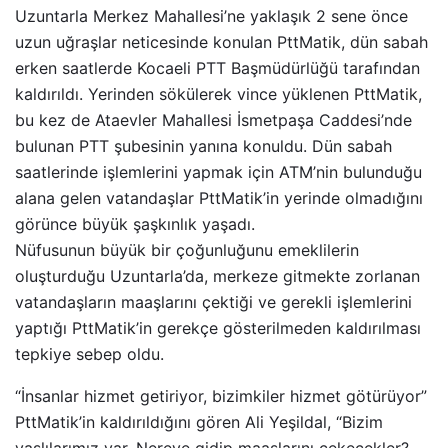
Uzuntarla Merkez Mahallesi’ne yaklaşık 2 sene önce
uzun uğraşlar neticesinde konulan PttMatik, dün sabah
erken saatlerde Kocaeli PTT Başmüdürlüğü tarafından
kaldırıldı. Yerinden sökülerek vince yüklenen PttMatik,
bu kez de Ataevler Mahallesi İsmetpaşa Caddesi’nde
bulunan PTT şubesinin yanına konuldu. Dün sabah
saatlerinde işlemlerini yapmak için ATM’nin bulunduğu
alana gelen vatandaşlar PttMatik’in yerinde olmadığını
görünce büyük şaşkınlık yaşadı.
Nüfusunun büyük bir çoğunluğunu emeklilerin
oluşturduğu Uzuntarla’da, merkeze gitmekte zorlanan
vatandaşların maaşlarını çektiği ve gerekli işlemlerini
yaptığı PttMatik’in gerekçe gösterilmeden kaldırılması
tepkiye sebep oldu.
“İnsanlar hizmet getiriyor, bizimkiler hizmet götürüyor”
PttMatik’in kaldırıldığını gören Ali Yeşildal, “Bizim
yaşlılarımız var. Nereye gidip maaşlarını çekecekler?