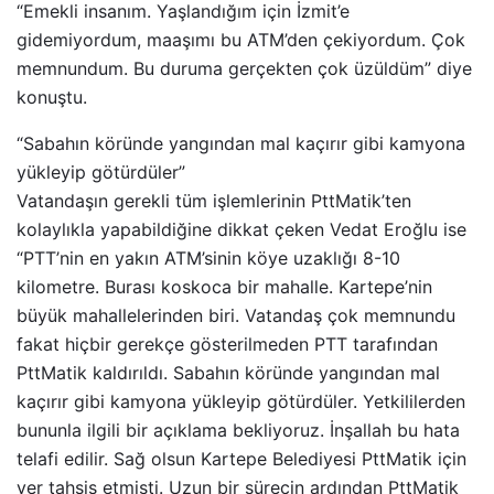
“Emekli insanım. Yaşlandığım için İzmit’e
gidemiyordum, maaşımı bu ATM’den çekiyordum. Çok
memnundum. Bu duruma gerçekten çok üzüldüm” diye
konuştu.
“Sabahın köründe yangından mal kaçırır gibi kamyona
yükleyip götürdüler”
Vatandaşın gerekli tüm işlemlerinin PttMatik’ten
kolaylıkla yapabildiğine dikkat çeken Vedat Eroğlu ise
“PTT’nin en yakın ATM’sinin köye uzaklığı 8-10
kilometre. Burası koskoca bir mahalle. Kartepe’nin
büyük mahallelerinden biri. Vatandaş çok memnundu
fakat hiçbir gerekçe gösterilmeden PTT tarafından
PttMatik kaldırıldı. Sabahın köründe yangından mal
kaçırır gibi kamyona yükleyip götürdüler. Yetkililerden
bununla ilgili bir açıklama bekliyoruz. İnşallah bu hata
telafi edilir. Sağ olsun Kartepe Belediyesi PttMatik için
yer tahsis etmişti. Uzun bir sürecin ardından PttMatik