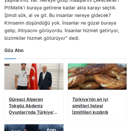
PttMatik’i buraya getirene kadar akla karayı seçtik.
Şimdi sök, al ve git. Bu insanlar nereye gidecek?
Kimsenin düşündüğü yok. İnsanlar ne güzel buraya
gelip, ihtiyacını görüyordu. İnsanlar hizmet getiriyor,
bizimkiler hizmet götürüyor” dedi.
Göz Atın
Güreşçi Alperen
Türkiye’nin en iyi
Tokgöz Akdeniz
simitleri listesi
Oyunları’nda Türkiye’yi
İzmitlileri kızdırdı
temsil edecek