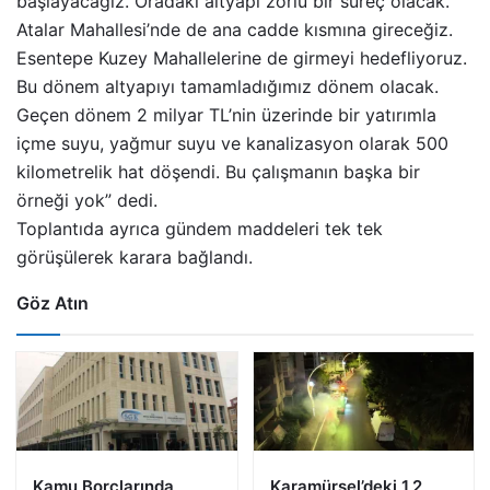
başlayacağız. Oradaki altyapı zorlu bir süreç olacak.
Atalar Mahallesi’nde de ana cadde kısmına gireceğiz.
Esentepe Kuzey Mahallelerine de girmeyi hedefliyoruz.
Bu dönem altyapıyı tamamladığımız dönem olacak.
Geçen dönem 2 milyar TL’nin üzerinde bir yatırımla
içme suyu, yağmur suyu ve kanalizasyon olarak 500
kilometrelik hat döşendi. Bu çalışmanın başka bir
örneği yok” dedi.
Toplantıda ayrıca gündem maddeleri tek tek
görüşülerek karara bağlandı.
Göz Atın
Kamu Borçlarında
Karamürsel’deki 1,2