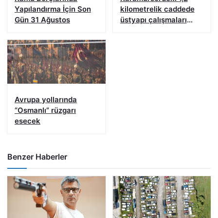
Yapılandırma İçin Son
kilometrelik caddede
Gün 31 Ağustos
üstyapı çalışmaları
tamamlandı
Avrupa yollarında
“Osmanlı” rüzgarı
esecek
Benzer Haberler