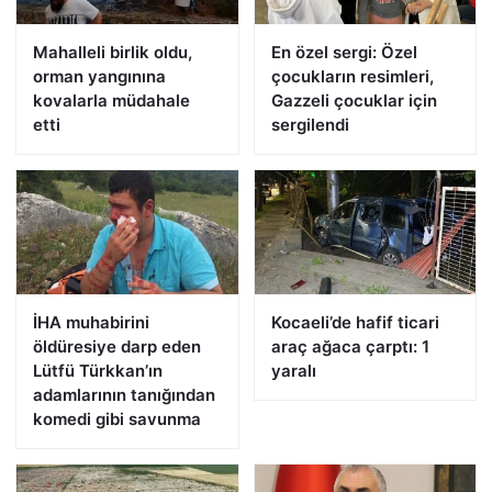
Mahalleli birlik oldu,
En özel sergi: Özel
orman yangınına
çocukların resimleri,
kovalarla müdahale
Gazzeli çocuklar için
etti
sergilendi
İHA muhabirini
Kocaeli’de hafif ticari
öldüresiye darp eden
araç ağaca çarptı: 1
Lütfü Türkkan’ın
yaralı
adamlarının tanığından
komedi gibi savunma