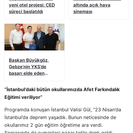
yeni otel projesi: ÇED
altında açık hava
süreci başlatıldı
sineması
Başkan Büyükgöz,
Gebze’nin YKS’de
başarı elde eden
gençlerini ağırladı
“İstanbul’daki bütün okullarımızda Afet Farkındalık
Eğitimi veriliyor”
Programda konuşan İstanbul Valisi Gül, “23 Nisan’da
İstanbul’da deprem yaşadık. Bunun neticesinde de
okullarımız 2 gün eğitim öğretime ara verdi.
Sonrasında da cumartesi pazar tatile denk geldi.