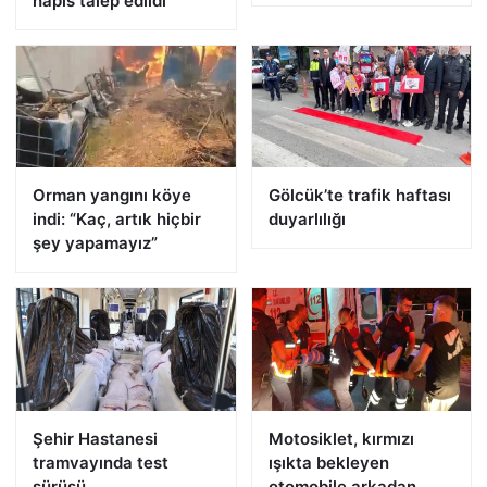
hapis talep edildi
Orman yangını köye
Gölcük’te trafik haftası
indi: “Kaç, artık hiçbir
duyarlılığı
şey yapamayız”
Şehir Hastanesi
Motosiklet, kırmızı
tramvayında test
ışıkta bekleyen
sürüşü
otomobile arkadan